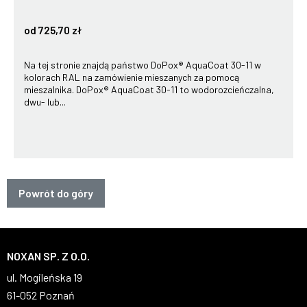
od 725,70 zł
Na tej stronie znajdą państwo DoPox® AquaCoat 30-11 w
kolorach RAL na zamówienie mieszanych za pomocą
mieszalnika. DoPox® AquaCoat 30-11 to wodorozcieńczalna,
dwu- lub...
Powrót do góry
NOXAN SP. Z O.O.
ul. Mogileńska 19
61-052 Poznań