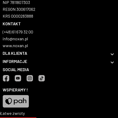
NIP 7811807303
REGON 300617062
KRS 0000283888
KONTAKT
(+48) 61 679 32 00
info@noxan.pl
www.noxan.pl
DLA KLIENTA

INFORMACJE

SOCIAL MEDIA
Facebook
YouTube
Instagram
TikTok
WSPIERAMY !
Łatwe zwroty
Pah