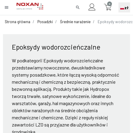
0
menu
search
zł
Strona główna
Posadzki
Średnie narażenie
Epoksydy wodorozci
Epoksydy wodorozcieńczalne
W podkategorii Epoksydy wodorozcieńczalne
przedstawiamy nowoczesne, dwuskładnikowe
systemy posadzkowe, które łączą wysoką odporność
mechaniczną i chemiczną z bezpieczną, praktycznie
bezwonną aplikacją. Produkty takie jak Hydropox
tworzą trwałe, satynowe wykończenie, idealne do
warsztatów, garaży, hal magazynowych oraz innych
obiektów narażonych na średnie obciążenia
mechaniczne i chemiczne. Dzięki z reguły niskiej
zawartości LZO są przyjazne dla użytkowników i
środowiska.