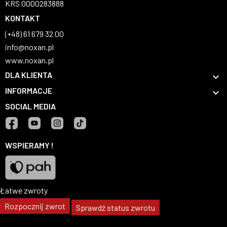
KRS 0000283888
KONTAKT
(+48) 61 679 32 00
info@noxan.pl
www.noxan.pl
DLA KLIENTA

INFORMACJE

SOCIAL MEDIA
Facebook
YouTube
Instagram
TikTok
WSPIERAMY !
Łatwe zwroty
Pah
Rozpocznij zwrot
Sprawdź status zwrotu