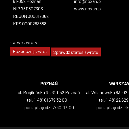
61-052 Poznań
info@noxan.pl
NIP 7811807303
www.noxan.pl
REGON 300617062
KRS 0000283888
Łatwe zwroty
Rozpocznij zwrot
Sprawdź status zwrotu
POZNAŃ
WARSZA
ul. Mogileńska 19, 61-052 Poznań
al. Wilanowska 83, 0
tel. (+48) 61 679 32 00
tel. (+48) 22 629
pon.-pt. godz. 7:30–17:00
pon.-pt. godz. 8