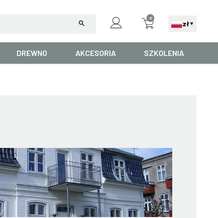
0
search
zł
▼
DREWNO
AKCESORIA
SZKOLENIA