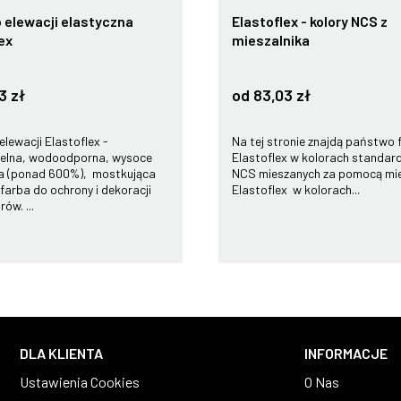
 elewacji elastyczna
Elastoflex - kolory NCS z
ex
mieszalnika
3 zł
od 83,03 zł
elewacji Elastoflex -
Na tej stronie znajdą państwo 
elna, wodoodporna, wysoce
Elastoflex w kolorach standa
na (ponad 600%), mostkująca
NCS mieszanych za pomocą mie
 farba do ochrony i dekoracji
Elastoflex w kolorach...
ów. ...
DLA KLIENTA
INFORMACJE
Ustawienia Cookies
O Nas