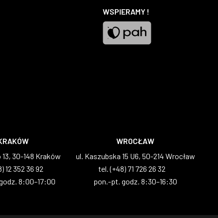
Facebook
YouTube
Instagram
TikTok
WSPIERAMY !
Pah
KRAKÓW
WROCŁAW
o 13, 30-148 Kraków
ul. Kaszubska 15 U6, 50-214 Wrocław
8) 12 352 36 92
tel. (+48) 71 726 26 32
 godz. 8:00–17:00
pon.-pt. godz. 8:30–16:30