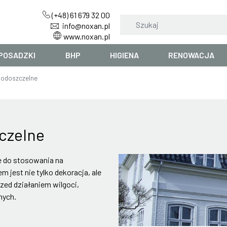
(+48) 61 679 32 00
info@noxan.pl
www.noxan.pl
POSADZKI
BHP
HIGIENA
RENOWACJA
wodoszczelne
czelne
e do stosowania na
jest nie tylko dekoracja, ale
zed działaniem wilgoci,
nych.