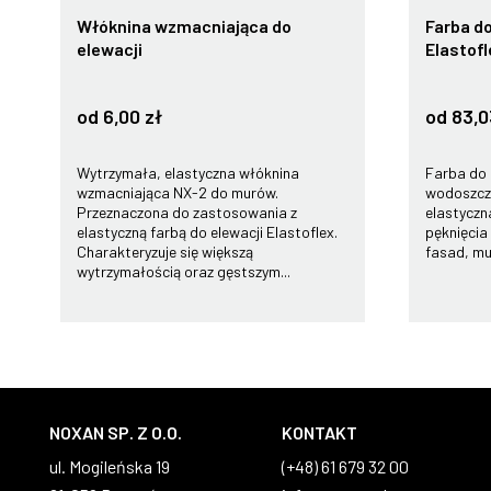
Włóknina wzmacniająca do
Farba do
elewacji
Elastofl
od 6,00 zł
od 83,0
Wytrzymała, elastyczna włóknina
Farba do 
wzmacniająca NX-2 do murów.
wodoszcz
Przeznaczona do zastosowania z
elastycz
elastyczną farbą do elewacji Elastoflex.
pęknięcia
Charakteryzuje się większą
fasad, mur
wytrzymałością oraz gęstszym...
NOXAN SP. Z O.O.
KONTAKT
ul. Mogileńska 19
(+48) 61 679 32 00