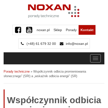
noxan.pl
Sklep
Porady
Kontakt
(+48) 61 679 32 00
info@noxan.pl
Toggle
navigati
Porady techniczne
»
Współczynnik odbicia promieniowania
słonecznego” (SRI) a „wskaźnik odbicia energii” (SR)
Współczynnik odbicia