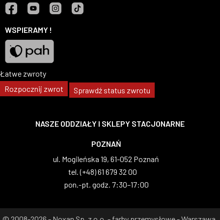
Facebook
YouTube
Instagram
TikTok
WSPIERAMY !
Łatwe zwroty
Pah
Rozpocznij zwrot
Sprawdź status zwrotu
NASZE ODDZIAŁY I SKLEPY STACJONARNE
WARSZAWA
al. Wilanowska 83, 02-765 Warszawa
tel. (+48) 22 629 07 69
pon.-pt. godz. 8:00–17:00
© 2008-2026 - Noxan Sp. z o.o. - farby przemysłowe - Warszawa,