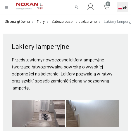
0
menu
search
zł
Strona główna
Mury
Zabezpieczenia bezbarwne
Lakiery lampery
Lakiery lamperyjne
Przedstawiamy nowoczesne lakiery lamperyjne
tworzące łatwozmywalną powłokę o wysokiej
odporności na ścieranie. Lakiery pozwalają w łatwy
oraz szybki sposób zamienić ścianę w bezbarwną
lamperię.