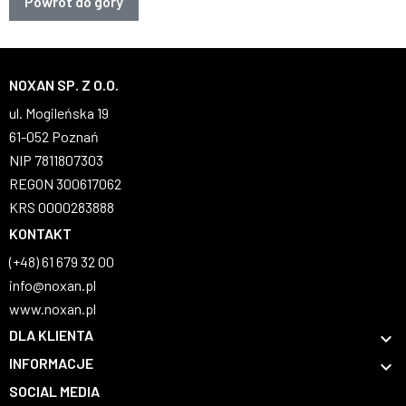
Powrót do góry
NOXAN SP. Z O.O.
ul. Mogileńska 19
61-052 Poznań
NIP 7811807303
REGON 300617062
KRS 0000283888
KONTAKT
(+48) 61 679 32 00
info@noxan.pl
www.noxan.pl
DLA KLIENTA

INFORMACJE

SOCIAL MEDIA