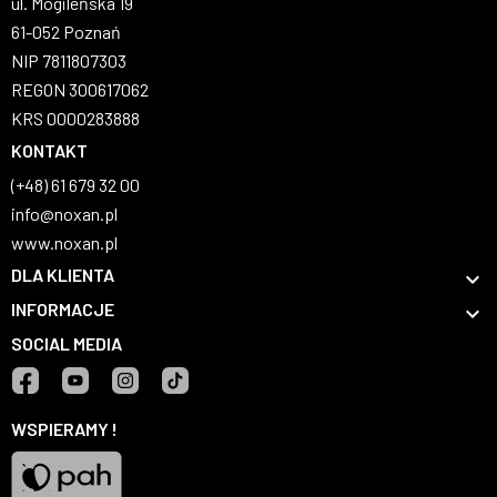
ul. Mogileńska 19
61-052 Poznań
NIP 7811807303
REGON 300617062
KRS 0000283888
KONTAKT
(+48) 61 679 32 00
info@noxan.pl
www.noxan.pl
DLA KLIENTA

INFORMACJE

SOCIAL MEDIA
Facebook
YouTube
Instagram
TikTok
WSPIERAMY !