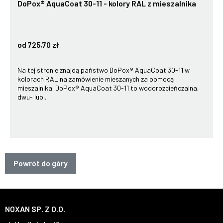
DoPox® AquaCoat 30-11 - kolory RAL z mieszalnika
od 725,70 zł
Na tej stronie znajdą państwo DoPox® AquaCoat 30-11 w
kolorach RAL na zamówienie mieszanych za pomocą
mieszalnika. DoPox® AquaCoat 30-11 to wodorozcieńczalna,
dwu- lub...
Powrót do góry
NOXAN SP. Z O.O.