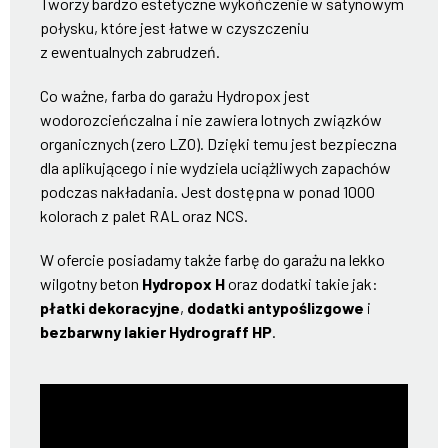
Tworzy bardzo estetyczne wykończenie w satynowym
połysku, które jest łatwe w czyszczeniu
z ewentualnych zabrudzeń.
Co ważne, farba do garażu Hydropox jest
wodorozcieńczalna i nie zawiera lotnych związków
organicznych (zero LZO). Dzięki temu jest bezpieczna
dla aplikującego i nie wydziela uciążliwych zapachów
podczas nakładania. Jest dostępna w ponad 1000
kolorach z palet RAL oraz NCS.
W ofercie posiadamy także farbę do garażu na lekko
wilgotny beton
Hydropox H
oraz dodatki takie jak:
płatki dekoracyjne
,
dodatki antypoślizgowe
i
bezbarwny lakier Hydrograff HP
.