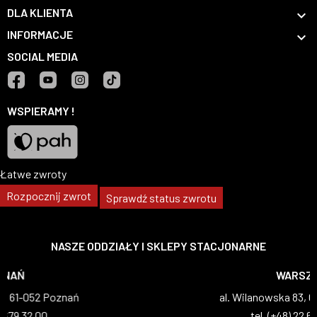
DLA KLIENTA

INFORMACJE

SOCIAL MEDIA
Facebook
YouTube
Instagram
TikTok
WSPIERAMY !
Łatwe zwroty
Pah
Rozpocznij zwrot
Sprawdź status zwrotu
NASZE ODDZIAŁY I SKLEPY STACJONARNE
WARSZAWA
al. Wilanowska 83, 02-765 Warszawa
tel. (+48) 22 629 07 69