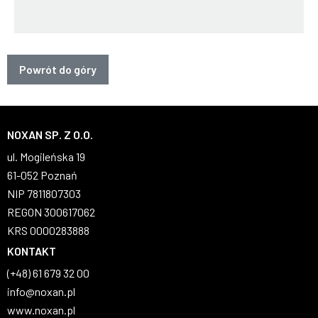
Powrót do góry
NOXAN SP. Z O.O.
ul. Mogileńska 19
61-052 Poznań
NIP 7811807303
REGON 300617062
KRS 0000283888
KONTAKT
(+48) 61 679 32 00
info@noxan.pl
www.noxan.pl