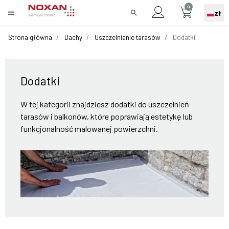
0
menu
search
zł
Strona główna
Dachy
Uszczelnianie tarasów
Dodatki
Dodatki
W tej kategorii znajdziesz dodatki do uszczelnień
tarasów i balkonów, które poprawiają estetykę lub
funkcjonalność malowanej powierzchni.