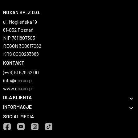
NOXAN SP. Z O.O.
ul. Mogileńska 19
61-052 Poznań
NIP 7811807303
REGON 300617062
KRS 0000283888
KONTAKT
(+48) 61 679 32 00
info@noxan.pl
www.noxan.pl
DLA KLIENTA

INFORMACJE

SOCIAL MEDIA
Facebook
YouTube
Instagram
TikTok