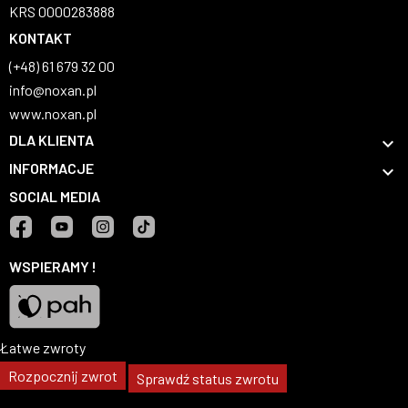
KRS 0000283888
KONTAKT
(+48) 61 679 32 00
info@noxan.pl
www.noxan.pl
DLA KLIENTA

INFORMACJE

SOCIAL MEDIA
Facebook
YouTube
Instagram
TikTok
WSPIERAMY !
Łatwe zwroty
Pah
Rozpocznij zwrot
Sprawdź status zwrotu