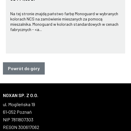
Na tej stronie znajdą państwo farbę Monoguard w wybranych
kolorach NCS na zamówienie mieszanych za pomocą
mieszalnika. Monoguard w kolorach standardowych w cenach
fabrycznych - <a...
Powrót do góry
NOXAN SP. Z O.O.
ul. Mogileńska 19
61-052 Poznań
NIP 7811807303
REGON 300617062