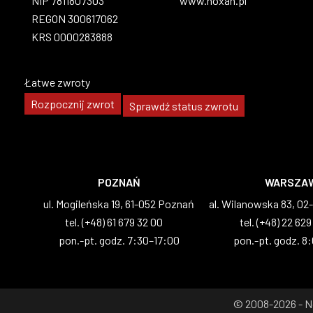
NIP 7811807303
www.noxan.pl
REGON 300617062
KRS 0000283888
Łatwe zwroty
Rozpocznij zwrot
Sprawdź status zwrotu
POZNAŃ
WARSZA
ul. Mogileńska 19, 61-052 Poznań
al. Wilanowska 83, 0
tel. (+48) 61 679 32 00
tel. (+48) 22 629
pon.-pt. godz. 7:30–17:00
pon.-pt. godz. 8
© 2008-2026 - N