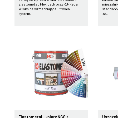
Elastometal, Flexideck oraz RD-Repair.
mieszalni
Włóknina wzmacniająca utrwala
standardo
system...
<a...
Elastometal - kolory NCS z
Uszczel