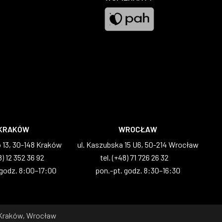
Pah
KRAKÓW
WROCŁAW
o 13, 30-148 Kraków
ul. Kaszubska 15 U6, 50-214 Wrocław
8) 12 352 36 92
tel. (+48) 71 726 26 32
 godz. 8:00–17:00
pon.-pt. godz. 8:30–16:30
 Kraków, Wrocław