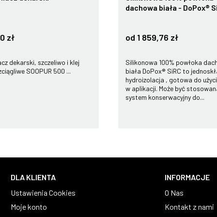
dachowa biała - DoPox® S
0 zł
od 1 859,76 zł
cz dekarski, szczeliwo i klej
Silikonowa 100% powłoka dac
ciągliwe SOOPUR 500 ...
biała DoPox® SiRC to jednosk
hydroizolacja , gotowa do użyci
w aplikacji. Może być stosowan
system konserwacyjny do...
DLA KLIENTA
INFORMACJE
Ustawienia Cookies
O Nas
Moje konto
Kontakt z nami