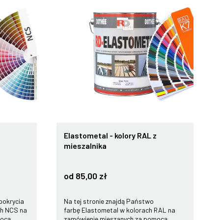
Elastometal - kolory RAL z
mieszalnika
od 85,00 zł
pokrycia
Na tej stronie znajdą Państwo
ch NCS na
farbę Elastometal w kolorach RAL na
mocą
zamówienie mieszanych za pomocą