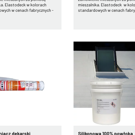
ka. Elastodeck w kolorach
mieszalnika. Elastodeck w kol
wych w cenach fabrycznych -
standardowych w cenach fabryc
niacz dekarski
Silikonowa 100% powłoka