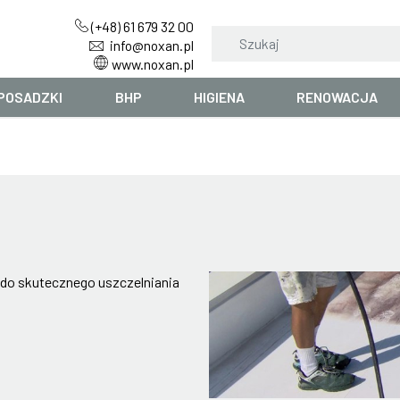
(+48) 61 679 32 00
info@noxan.pl
www.noxan.pl
POSADZKI
BHP
HIGIENA
RENOWACJA
 do skutecznego uszczelniania