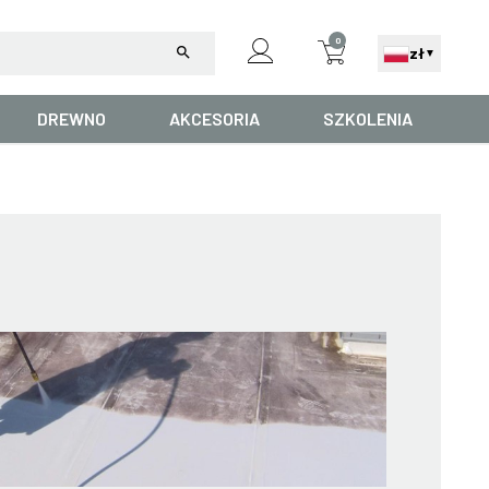
0
search
zł
▼
DREWNO
AKCESORIA
SZKOLENIA