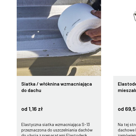
Siatka / włóknina wzmacniająca
Elastode
do dachu
mieszal
od 1,16 zł
od 69,5
Elastyczna siatka wzmacniająca S-13
Na tej st
przeznaczona do uszczelniania dachów
dachowe 
do użycia z preparatami Elastodeck,
zamówien