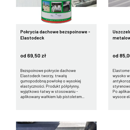
Pokrycia dachowe bezspoinowe -
Uszczel
Elastodeck
metalow
od 69,50 zł
od 85,0
Bezspoinowe pokrycie dachowe
Elastomet
Elastodeck tworzy, trwałą
wysoko w
gumopodobną powłokę o wysokiej
antykoroz
elastyczności. Produkt półpłynny,
styrenowo
wyjątkowo łatwy w stosowaniu -
Po aplika
aplikowany wałkiem lub pistoletem...
wysoce el