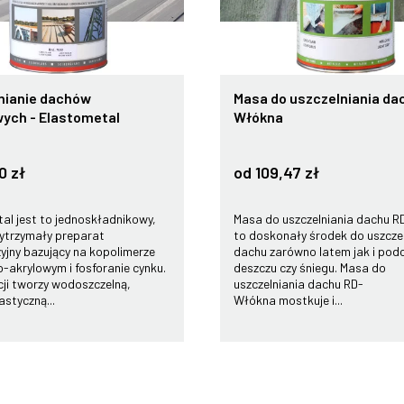
nianie dachów
Masa do uszczelniania da
ych - Elastometal
Włókna
0 zł
od 109,47 zł
al jest to jednoskładnikowy,
Masa do uszczelniania dachu 
ytrzymały preparat
to doskonały środek do uszczel
yjny bazujący na kopolimerze
dachu zarówno latem jak i pod
-akrylowym i fosforanie cynku.
deszczu czy śniegu. Masa do
cji tworzy wodoszczelną,
uszczelniania dachu RD-
astyczną...
Włókna mostkuje i...