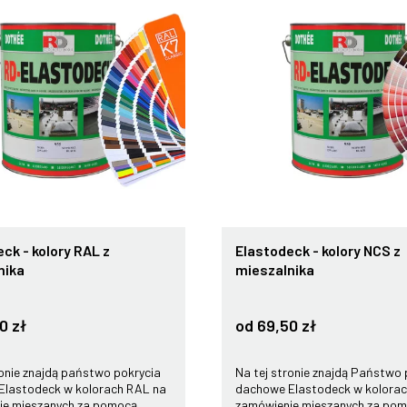
ck - kolory RAL z
Elastodeck - kolory NCS z
nika
mieszalnika
0 zł
od 69,50 zł
ronie znajdą państwo pokrycia
Na tej stronie znajdą Państwo 
Elastodeck w kolorach RAL na
dachowe Elastodeck w kolora
ie mieszanych za pomocą
zamówienie mieszanych za po