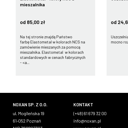
mieszalnika
od 85,00 zł
od 24,6
Na tej stronie znajdą Państwo
Uszczelnia
farbę Elastometal w kolorach NCS na
mocno roz
zamówienie mieszanych za pomocą
mieszalnika. Elastometal w kolorach
standardowych w cenach fabrycznych
- <a...
NOXAN SP. Z O.O.
KONTAKT
ul. Mogileńska 19
(+48) 61 679 32 00
61-052 Poznań
info@noxan.pl