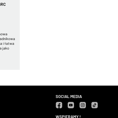
iRC
howa
ładnikowa
a i łatwa
a jako
SOCIAL MEDIA
Facebook
YouTube
Instagram
TikTok
WSPIERAMY !