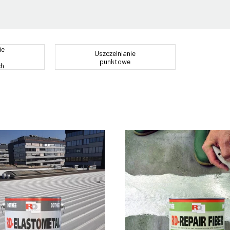
ie
Uszczelnianie
punktowe
ch