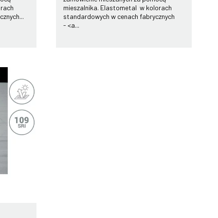
orach
mieszalnika. Elastometal w kolorach
znych...
standardowych w cenach fabrycznych
- <a...