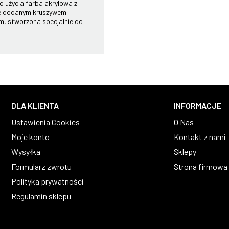
 użycia farba akrylowa z
ie dodanym kruszywem
m, stworzona specjalnie do
DLA KLIENTA
INFORMACJE
Ustawienia Cookies
O Nas
Moje konto
Kontakt z nami
Wysyłka
Sklepy
Formularz zwrotu
Strona firmowa
Polityka prywatności
Regulamin sklepu