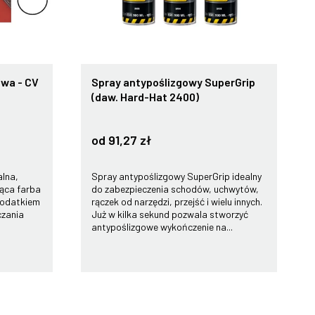
owa - CV
Spray antypoślizgowy SuperGrip
(daw. Hard-Hat 2400)
od 91,27 zł
alna,
Spray antypoślizgowy SuperGrip idealny
ąca farba
do zabezpieczenia schodów, uchwytów,
dodatkiem
rączek od narzędzi, przejść i wielu innych.
czania
Już w kilka sekund pozwala stworzyć
.
antypoślizgowe wykończenie na...