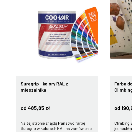
Suregrip - kolory RAL z
Farba d
mieszalnika
Climbing
od 485,85 zł
od 190,
Na tej stronie znajdą Państwo farbę
Climbing 
Suregrip w kolorach RAL na zamówienie
jednoskła