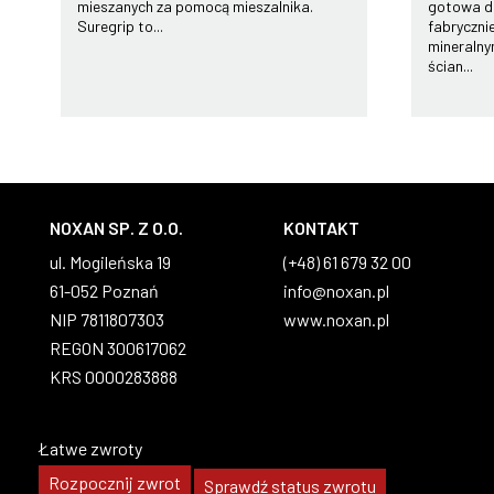
mieszanych za pomocą mieszalnika.
gotowa do
Suregrip to...
fabryczn
mineralny
ścian...
NOXAN SP. Z O.O.
KONTAKT
ul. Mogileńska 19
(+48) 61 679 32 00
61-052 Poznań
info@noxan.pl
NIP 7811807303
www.noxan.pl
REGON 300617062
KRS 0000283888
Łatwe zwroty
Rozpocznij zwrot
Sprawdź status zwrotu