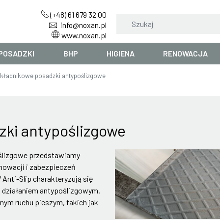
(+48) 61 679 32 00
info@noxan.pl
www.noxan.pl
POSADZKI
BHP
HIGIENA
RENOWACJA
ładnikowe posadzki antypoślizgowe
ki antypoślizgowe
ślizgowe przedstawiamy
enowacji i zabezpieczeń
 Anti-Slip charakteryzują się
 działaniem antypoślizgowym.
ym ruchu pieszym, takich jak