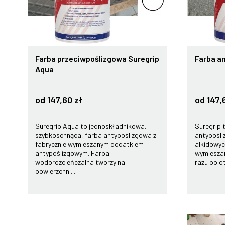
Farba przeciwpoślizgowa Suregrip
Farba a
Aqua
od 147,60 zł
od 147,
Suregrip Aqua to jednoskładnikowa,
Suregrip 
szybkoschnąca, farba antypoślizgowa z
antypośli
fabrycznie wymieszanym dodatkiem
alkidowyc
antypoślizgowym. Farba
wymieszan
wodorozcieńczalna tworzy na
razu po o
powierzchni...