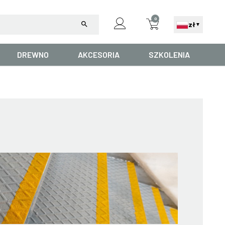
0
search
zł
▼
DREWNO
AKCESORIA
SZKOLENIA