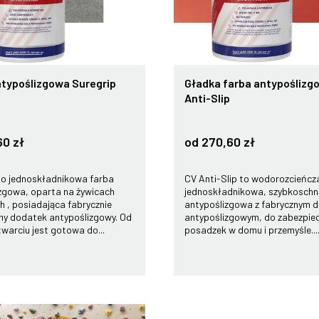
ntypoślizgowa Suregrip
Gładka farba antypoślizg
Anti-Slip
60 zł
od 270,60 zł
to jednoskładnikowa farba
CV Anti-Slip to wodorozcieńcz
zgowa, oparta na żywicach
jednoskładnikowa, szybkoschn
h , posiadająca fabrycznie
antypoślizgowa z fabrycznym 
y dodatek antypoślizgowy. Od
antypoślizgowym, do zabezpie
twarciu jest gotowa do...
posadzek w domu i przemyśle...