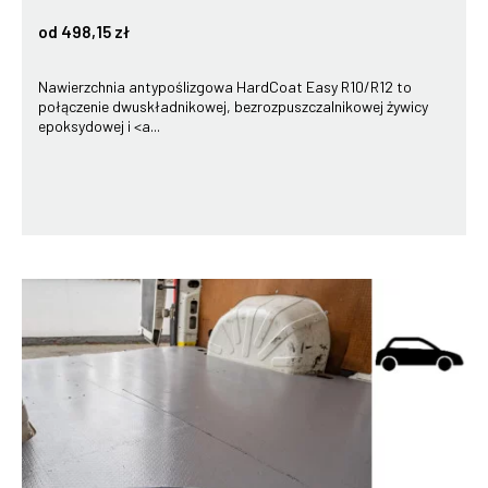
od 498,15 zł
Nawierzchnia antypoślizgowa HardCoat Easy R10/R12 to
połączenie dwuskładnikowej, bezrozpuszczalnikowej żywicy
epoksydowej i <a...