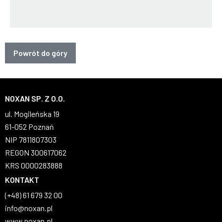
Powrót do góry
NOXAN SP. Z O.O.
ul. Mogileńska 19
61-052 Poznań
NIP 7811807303
REGON 300617062
KRS 0000283888
KONTAKT
(+48) 61 679 32 00
info@noxan.pl
www.noxan.pl