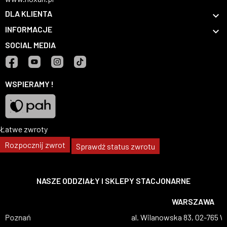
DLA KLIENTA

INFORMACJE

SOCIAL MEDIA
Facebook
YouTube
Instagram
TikTok
WSPIERAMY !
Łatwe zwroty
Pah
Rozpocznij zwrot
Sprawdź status zwrotu
NASZE ODDZIAŁY I SKLEPY STACJONARNE
WARSZAWA
al. Wilanowska 83, 02-765 Warszawa