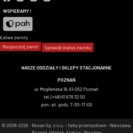
Facebook
YouTube
Instagram
TikTok
WSPIERAMY !
Łatwe zwroty
Pah
Rozpocznij zwrot
Sprawdź status zwrotu
NASZE ODDZIAŁY I SKLEPY STACJONARNE
WARSZAWA
Poznań
al. Wilanowska 83, 02-765 War
tel. (+48) 22 629 07 69
:00
pon.-pt. godz. 8:00–17:00
© 2008-2026 - Noxan Sp. z o.o. - farby przemysłowe - Warszawa,
Poznań, Gdańsk, Kraków, Wrocław