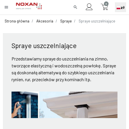
0
menu
search
zł
Strona główna
Akcesoria
Spraye
Spraye uszczelniające
Spraye uszczelniające
Przedstawiamy spraye do uszczelniania na zimno,
tworzące elastyczną i wodoszczelną powłokę. Spraye
są doskonałą alternatywą do szybkiego uszczelniania
rynien, rur, przecieków przy kominach itp.