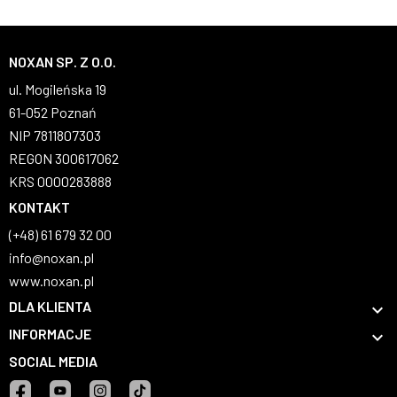
NOXAN SP. Z O.O.
ul. Mogileńska 19
61-052 Poznań
NIP 7811807303
REGON 300617062
KRS 0000283888
KONTAKT
(+48) 61 679 32 00
info@noxan.pl
www.noxan.pl
DLA KLIENTA

INFORMACJE

SOCIAL MEDIA