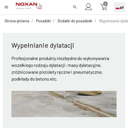
0
menu
search
zł
Strona główna
Posadzki
Dodatki do posadzek
Wypełnianie dylat
Wypełnianie dylatacji
Profesjonalne produkty niezbędne do wykonywania
wszelkiego rodzaju dylatacji: masy dylatacyjne,
zróżnicowane pistolety ręczne i pneumatyczne,
podkłady do betonu etc.