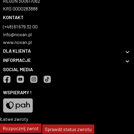
REGON 300617062
KRS 0000283888
KONTAKT
(+48) 61 679 32 00
info@noxan.pl
www.noxan.pl
DLA KLIENTA

INFORMACJE

SOCIAL MEDIA
Facebook
YouTube
Instagram
TikTok
WSPIERAMY !
Łatwe zwroty
Pah
Rozpocznij zwrot
Sprawdź status zwrotu