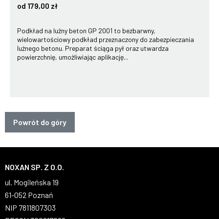
od 179,00 zł
Podkład na luźny beton GP 2001 to bezbarwny,
wielowartościowy podkład przeznaczony do zabezpieczania
luźnego betonu. Preparat ściąga pył oraz utwardza
powierzchnię, umożliwiając aplikację...
Powrót do góry
NOXAN SP. Z O.O.
ul. Mogileńska 19
61-052 Poznań
NIP 7811807303