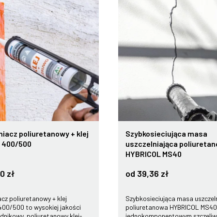
iacz poliuretanowy + klej
Szybkosieciująca masa
 400/500
uszczelniająca poliuretan
HYBRICOL MS40
0 zł
od 39,36 zł
acz poliuretanowy + klej
Szybkosieciująca masa uszczel
00/500 to wysokiej jakości
poliuretanowa HYBRICOL MS40 
dnikowy, poliuretanowy klej-
jednokomponentowym szczeli