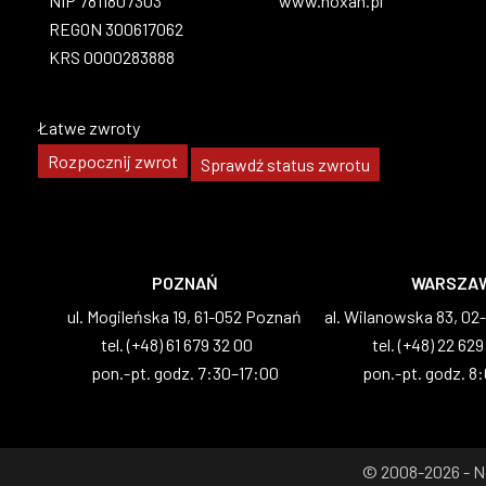
NIP 7811807303
www.noxan.pl
REGON 300617062
KRS 0000283888
Łatwe zwroty
Rozpocznij zwrot
Sprawdź status zwrotu
POZNAŃ
WARSZA
ul. Mogileńska 19, 61-052 Poznań
al. Wilanowska 83, 0
tel. (+48) 61 679 32 00
tel. (+48) 22 629
pon.-pt. godz. 7:30–17:00
pon.-pt. godz. 8
© 2008-2026 - N