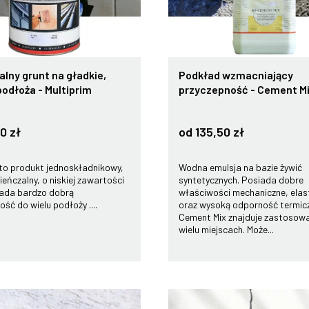
lny grunt na gładkie,
Podkład wzmacniający
odłoża - Multiprim
przyczepność - Cement M
00 zł
od 135,50 zł
 to produkt jednoskładnikowy,
Wodna emulsja na bazie żywić
eńczalny, o niskiej zawartości
syntetycznych. Posiada dobre
iada bardzo dobrą
właściwości mechaniczne, elas
ść do wielu podłoży ....
oraz wysoką odporność termic
Cement Mix znajduje zastosow
wielu miejscach. Może...