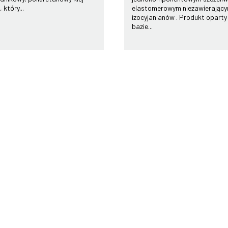
 który...
elastomerowym niezawierając
izocyjanianów . Produkt oparty
bazie...