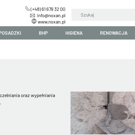
(+48) 61 679 32 00
info@noxan.pl
www.noxan.pl
POSADZKI
BHP
HIGIENA
RENOWACJA
czelniania oraz wypełniania
.