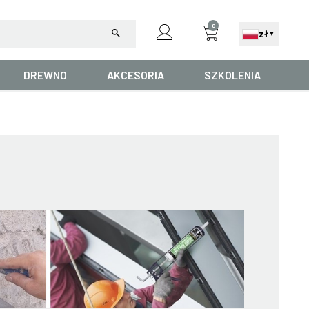
0
search
zł
▼
DREWNO
AKCESORIA
SZKOLENIA