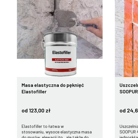
Masa elastyczna do pęknięć
Uszczeln
Elastofiller
SOOPUR
od 123,00 zł
od 24,6
Elastofiller to łatwa w
Uszczelni
stosowaniu, wysoce elastyczna masa
SOOPUR 4
do murów, elewacji itp., ale także do
jednoskła