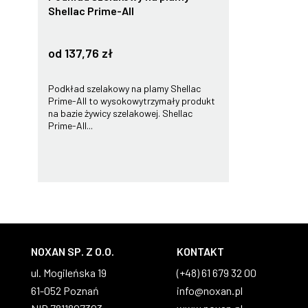
Shellac Prime-All
od 137,76 zł
Podkład szelakowy na plamy Shellac
Prime-All to wysokowytrzymały produkt
na bazie żywicy szelakowej. Shellac
Prime-All...
NOXAN SP. Z O.O.
KONTAKT
ul. Mogileńska 19
(+48) 61 679 32 00
61-052 Poznań
info@noxan.pl