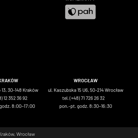
Pah
KRAKÓW
WROCŁAW
o 13, 30-148 Kraków
ul. Kaszubska 15 U6, 50-214 Wrocław
8) 12 352 36 92
tel. (+48) 71 726 26 32
 godz. 8:00–17:00
pon.-pt. godz. 8:30–16:30
 Kraków, Wrocław