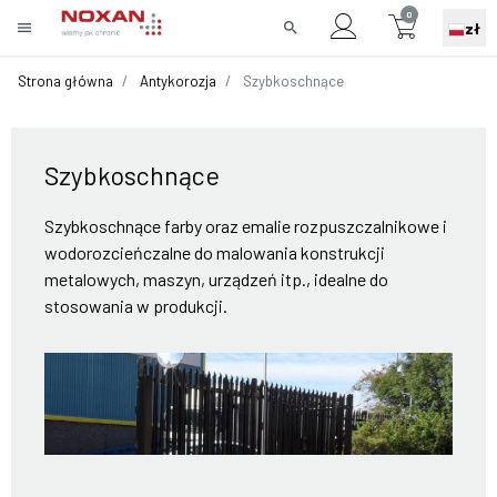
0
menu
search
zł
Strona główna
Antykorozja
Szybkoschnące
Szybkoschnące
Szybkoschnące farby oraz emalie rozpuszczalnikowe i
wodorozcieńczalne do malowania konstrukcji
metalowych, maszyn, urządzeń itp., idealne do
stosowania w produkcji.