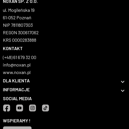
NOXAN SP. Z O.O.
ul. Mogileńska 19
61-052 Poznań
NIP 7811807303
REGON 300617062
KRS 0000283888
KONTAKT
(+48) 61 679 32 00
info@noxan.pl
www.noxan.pl
DLA KLIENTA

INFORMACJE

SOCIAL MEDIA
Facebook
YouTube
Instagram
TikTok
WSPIERAMY !