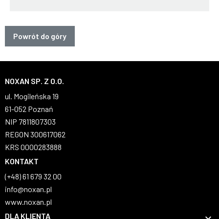
Powrót do góry
NOXAN SP. Z O.O.
ul. Mogileńska 19
61-052 Poznań
NIP 7811807303
REGON 300617062
KRS 0000283888
KONTAKT
(+48) 61 679 32 00
info@noxan.pl
www.noxan.pl
DLA KLIENTA
