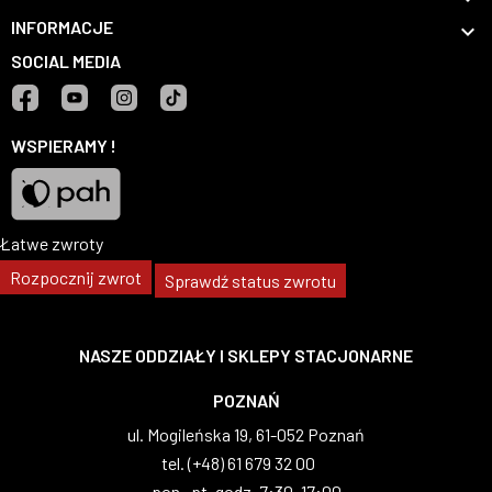
INFORMACJE

SOCIAL MEDIA
Facebook
YouTube
Instagram
TikTok
WSPIERAMY !
Łatwe zwroty
Pah
Rozpocznij zwrot
Sprawdź status zwrotu
NASZE ODDZIAŁY I SKLEPY STACJONARNE
WARSZAWA
al. Wilanowska 83, 02-765 Warszawa
tel. (+48) 22 629 07 69
pon.-pt. godz. 8:00–17:00