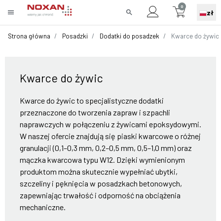
0
menu
search
zł
Strona główna
Posadzki
Dodatki do posadzek
Kwarce do żywic
Kwarce do żywic
Kwarce do żywic to specjalistyczne dodatki
przeznaczone do tworzenia zapraw i szpachli
naprawczych w połączeniu z żywicami epoksydowymi.
W naszej ofercie znajdują się piaski kwarcowe o różnej
granulacji (0,1–0,3 mm, 0,2–0,5 mm, 0,5–1,0 mm) oraz
mączka kwarcowa typu W12. Dzięki wymienionym
produktom można skutecznie wypełniać ubytki,
szczeliny i pęknięcia w posadzkach betonowych,
zapewniając trwałość i odporność na obciążenia
mechaniczne.