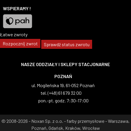
Facebook
YouTube
Instagram
TikTok
WSPIERAMY !
Łatwe zwroty
Pah
Rozpocznij zwrot
Sprawdź status zwrotu
NASZE ODDZIAŁY I SKLEPY STACJONARNE
WARSZAWA
al. Wilanowska 83, 02-765 Warszawa
tel. (+48) 22 629 07 69
pon.-pt. godz. 8:00–17:00
© 2008-2026 - Noxan Sp. z o.o. - farby przemysłowe - Warszawa,
Poznań, Gdańsk, Kraków, Wrocław