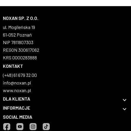
NOXAN SP. Z O.O.
ul. Mogileńska 19
61-052 Poznań
NIP 7811807303
REGON 300617062
KRS 0000283888
KONTAKT
(+48) 61 679 32 00
info@noxan.pl
www.noxan.pl
DLA KLIENTA

INFORMACJE

SOCIAL MEDIA