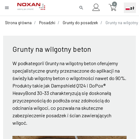
0
menu
search
zł
Strona główna
Posadzki
Grunty do posadzek
Grunty na wilgotny
Grunty na wilgotny beton
W podkategorii Grunty na wilgotny beton oferujemy
specjalistyczne grunty przeznaczone do aplikacji na
świeży lub wilgotny beton o wilgotności nawet do 90%.
Produkty takie jak Dampshield Q124 i DoPox®
HeavyBond 30-33 charakteryzują się doskonałą
przyczepnością do podłoża oraz zdolnością do
odcinania wilgoci, co pozwala na skuteczne
zabezpieczenie posadzek i ścian zawierających
wilgoć.