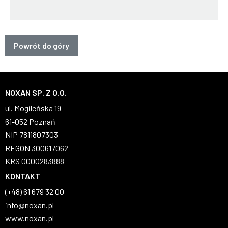
Powrót do góry
NOXAN SP. Z O.O.
ul. Mogileńska 19
61-052 Poznań
NIP 7811807303
REGON 300617062
KRS 0000283888
KONTAKT
(+48) 61 679 32 00
info@noxan.pl
www.noxan.pl