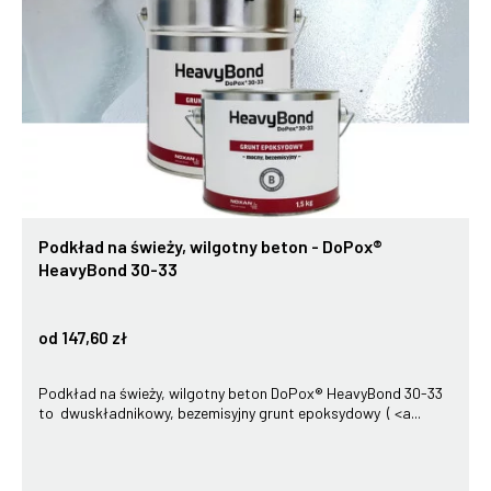
Podkład na świeży, wilgotny beton - DoPox®
HeavyBond 30-33
od 147,60 zł
Podkład na świeży, wilgotny beton DoPox® HeavyBond 30-33
to dwuskładnikowy, bezemisyjny grunt epoksydowy ( <a...