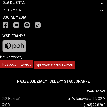
DLA KLIENTA

INFORMACJE

SOCIAL MEDIA
Facebook
YouTube
Instagram
TikTok
WSPIERAMY !
Łatwe zwroty
Pah
Rozpocznij zwrot
Sprawdź status zwrotu
NASZE ODDZIAŁY I SKLEPY STACJONARNE
WARSZAWA
al. Wilanowska 83, 02-765 Warszawa
tel. (+48) 22 629 07 69