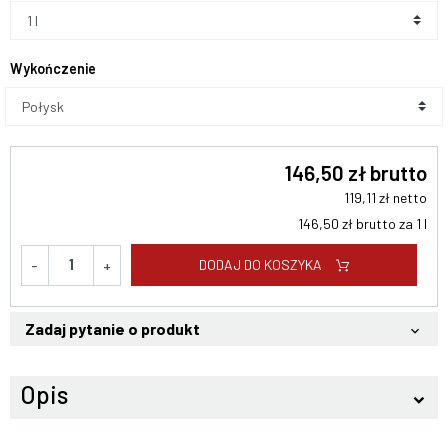
Wykończenie
146,50 zł brutto
119,11 zł netto
146,50 zł brutto za 1 l
DODAJ DO KOSZYKA
-
+
Zadaj pytanie o produkt
keyboard_arrow_down
Opis
keyboard_arrow_down