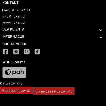
KONTAKT
(+48) 61 679 32 00
info@noxan.pl
www.noxan.pl
DLA KLIENTA

INFORMACJE

SOCIAL MEDIA
Facebook
YouTube
Instagram
TikTok
WSPIERAMY !
Łatwe zwroty
Pah
Rozpocznij zwrot
Sprawdź status zwrotu