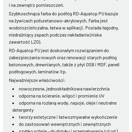
i na zewnątrz pomieszczeń.
Szybkoschnąca farba do podłóg RD-Aquatop PU bazuje
na żywicach poliuretanowo-akrylowych. Farba jest
wodorozcieńczalna, łatwa w aplikacji. Posiada łagodny,
niedrażniący zapach podczas nakładania (niska
zawartość LZO).
RD-Aquatop PU jest doskonałym rozwiązaniem do
zabezpieczania nowych oraz renowacji starych podłóg
betonowych, drewnianych, także z płyt OSB i MDF, paneli
podłogowych, laminatów itp.
Najważniejsze właściwości:
nowoczesna, jednoskładnikowa nawierzchnia
odporna na ścieranie, wilgoć i promienie UV
odporna na rozlaną wodę, napoje, oleje i neutralne
detergenty
tworzy estetyczne i łatwozmywalne wykończenie
do zastosowań wewnętrznych i zewnętrznych
szybko schnie - do dotyku i przemalowania już od 1