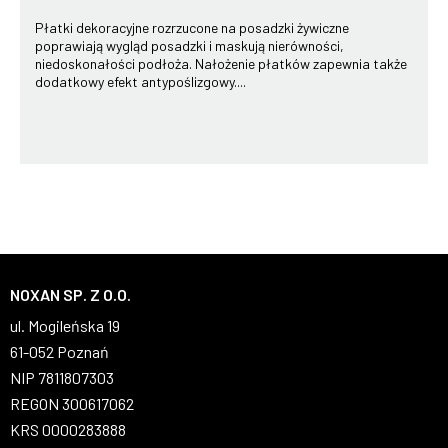
Płatki dekoracyjne rozrzucone na posadzki żywiczne
poprawiają wygląd posadzki i maskują nierówności,
niedoskonałości podłoża. Nałożenie płatków zapewnia także
dodatkowy efekt antypoślizgowy....
NOXAN SP. Z O.O.
ul. Mogileńska 19
61-052 Poznań
NIP 7811807303
REGON 300617062
KRS 0000283888