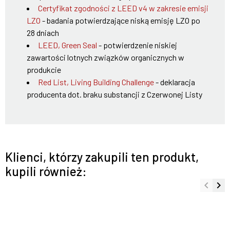
Certyfikat zgodności z LEED v4 w zakresie emisji
LZO
- badania potwierdzające niską emisję LZO po
28 dniach
LEED, Green Seal
- potwierdzenie niskiej
zawartości lotnych związków organicznych w
produkcie
Red List, Living Building Challenge
- deklaracja
producenta dot. braku substancji z Czerwonej Listy
Klienci, którzy zakupili ten produkt,
kupili również:
keyboard_arrow_left
keyboard_arrow_right
Poprze
Na