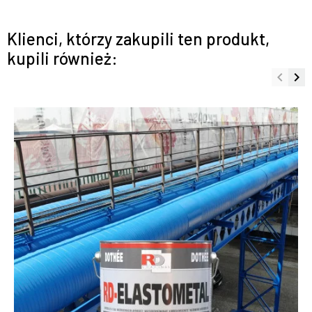
Klienci, którzy zakupili ten produkt,
kupili również:
keyboard_arrow_left
keyboard_arrow_right
Poprze
Na