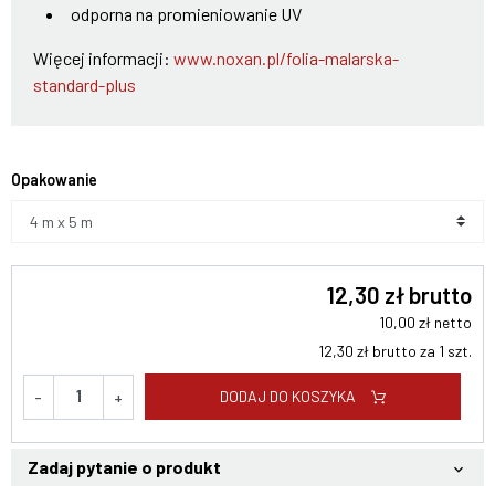
odporna na promieniowanie UV
Więcej informacji:
www.noxan.pl/folia-malarska-
standard-plus
Opakowanie
12,30 zł brutto
10,00 zł netto
12,30 zł brutto za 1 szt.
DODAJ DO KOSZYKA
-
+
Zadaj pytanie o produkt
keyboard_arrow_down