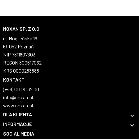
NOXAN SP. Z O.O.
ul. Mogileńska 19
61-052 Poznań
NIP 7811807303
REGON 300617062
KRS 0000283888
KONTAKT
(+48) 61 679 32 00
info@noxan.pl
www.noxan.pl
DLA KLIENTA

INFORMACJE

SOCIAL MEDIA