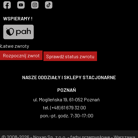
Facebook
YouTube
Instagram
TikTok
WSPIERAMY !
Łatwe zwroty
Pah
Rozpocznij zwrot
Sprawdź status zwrotu
NASZE ODDZIAŁY I SKLEPY STACJONARNE
WARSZAWA
al. Wilanowska 83, 02-765 Warszawa
tel. (+48) 22 629 07 69
pon.-pt. godz. 8:00–17:00
© 2008-2026 - Noxan Sp. z o.o. - farby przemysłowe - Warszawa,