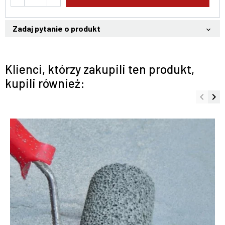
Zadaj pytanie o produkt
keyboard_arrow_down
Klienci, którzy zakupili ten produkt,
kupili również:
keyboard_arrow_left
keyboard_arrow_right
Poprze
Na