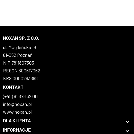
NOXAN SP. Z O.O.
ul. Mogileńska 19
61-052 Poznań
NIP 7811807303
REGON 300617062
KRS 0000283888
KONTAKT
(+48) 61 679 32 00
info@noxan.pl
www.noxan.pl
DLA KLIENTA

INFORMACJE
