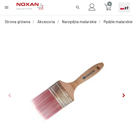
0
menu
search
zł
Strona główna
Akcesoria
Narzędzia malarskie
Pędzle malarskie
keyboard_arrow_left
keyboard_arrow_right
Poprzedni
Nast