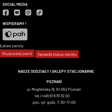
SOCIAL MEDIA
Facebook
YouTube
Instagram
TikTok
WSPIERAMY !
Łatwe zwroty
Pah
Rozpocznij zwrot
Sprawdź status zwrotu
NASZE ODDZIAŁY I SKLEPY STACJONARNE
WARSZAWA
al. Wilanowska 83, 02-765 Warszawa
tel. (+48) 22 629 07 69
pon.-pt. godz. 8:00–17:00