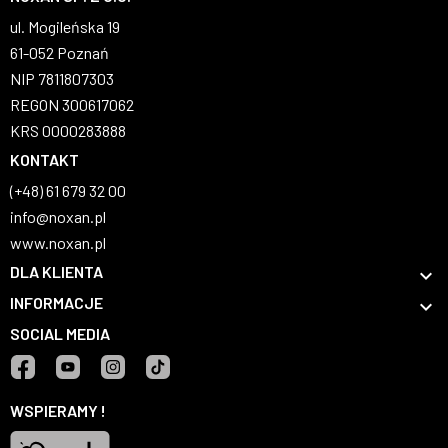
ul. Mogileńska 19
61-052 Poznań
NIP 7811807303
REGON 300617062
KRS 0000283888
KONTAKT
(+48) 61 679 32 00
info@noxan.pl
www.noxan.pl
DLA KLIENTA

INFORMACJE

SOCIAL MEDIA
Facebook
YouTube
Instagram
TikTok
WSPIERAMY !