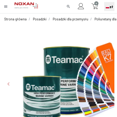
0
menu
search
zł
Strona główna
Posadzki
Posadzki dla przemysłu
Poliuretany dl
keyboard_arrow_left
keyboard_arrow_right
Poprzedni
Nast