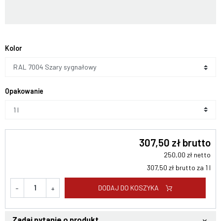
Kolor
RAL 7004 Szary sygnałowy
Opakowanie
307,50 zł brutto
250,00 zł netto
307,50 zł brutto za 1 l
DODAJ DO KOSZYKA
-
+
Zadaj pytanie o produkt
keyboard_arrow_down