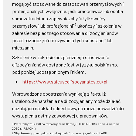
mogą być stosowane do zastosowań przemysłowych i
profesjonalnych wyłącznie, jeśli pracodawca lub osoba
samozatrudniona zapewnią, aby "użytkownicy
2
przemysłowi lub profesjonalni"
ukończyli szkolenia w
zakresie bezpiecznego stosowania diizocyjanianów
przed rozpoczęciem używania tych substancji lub
mieszanin.
Szkolenie w zakresie bezpiecznego stosowania
diizocyjanianów dostępne jest w języku polskim np.
pod poniżej udostępnionym linkiem:
https://www.safeusediisocyanates.eu/pl
Wprowadzone obostrzenia wynikają z faktu iż
ustalono, że narażenia na diizocyjaniany może działać
uczulająco na układ oddechowy, co może prowadzić do
wystąpienia astmy zawodowej u pracowników.
1 Patrz: załącznik XVII do rozporządzenia Komisji (UE) 2020/1149 z dnia 3 sierpnia
2020 r. (REACH));
2 "Użytkownicy przemysłowi i profesjonalni” oznaczają zgodnie z REACH