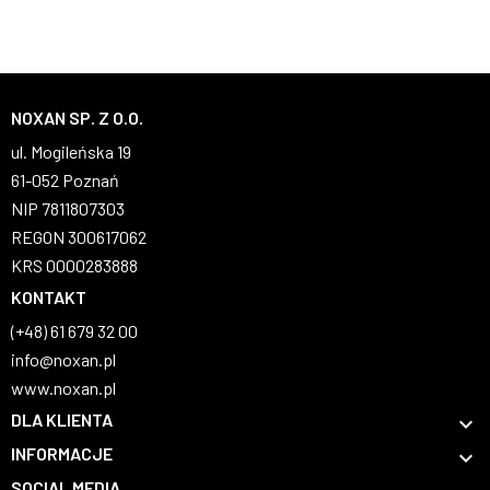
NOXAN SP. Z O.O.
ul. Mogileńska 19
61-052 Poznań
NIP 7811807303
REGON 300617062
KRS 0000283888
KONTAKT
(+48) 61 679 32 00
info@noxan.pl
www.noxan.pl
DLA KLIENTA

INFORMACJE

SOCIAL MEDIA