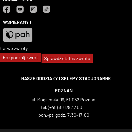
Facebook
YouTube
Instagram
TikTok
WSPIERAMY !
Łatwe zwroty
Pah
Rozpocznij zwrot
Sprawdź status zwrotu
NASZE ODDZIAŁY I SKLEPY STACJONARNE
WARSZAWA
al. Wilanowska 83, 02-765 Warszawa
tel. (+48) 22 629 07 69
pon.-pt. godz. 8:00–17:00