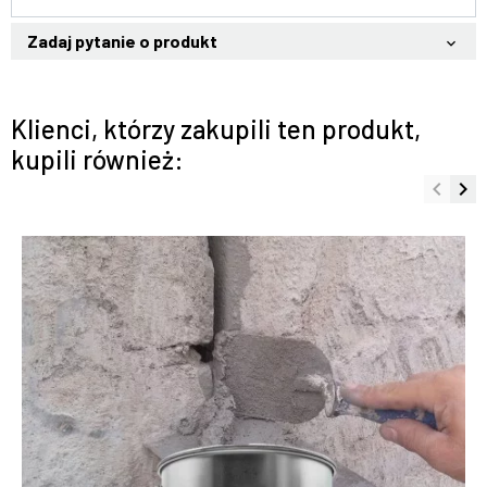
Zadaj pytanie o produkt
keyboard_arrow_down
Klienci, którzy zakupili ten produkt,
kupili również:
keyboard_arrow_left
keyboard_arrow_right
Poprze
Na