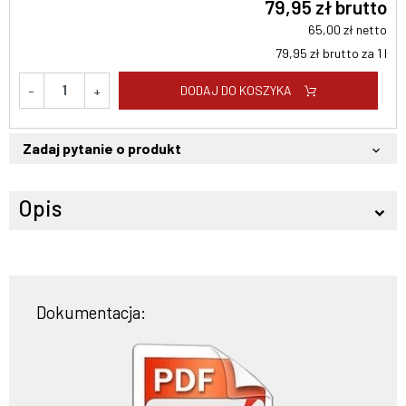
79,95 zł brutto
65,00 zł netto
79,95 zł brutto za 1 l
DODAJ DO KOSZYKA
-
+
Zadaj pytanie o produkt
keyboard_arrow_down
Opis
keyboard_arrow_down
Dokumentacja: