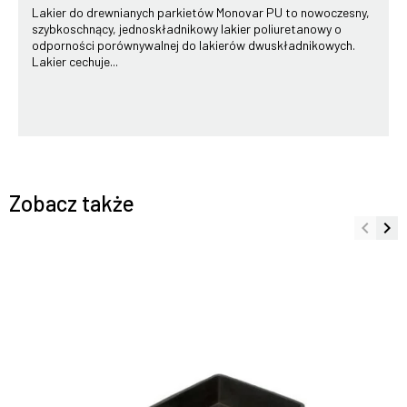
Lakier do drewnianych parkietów Monovar PU to nowoczesny,
szybkoschnący, jednoskładnikowy lakier poliuretanowy o
odporności porównywalnej do lakierów dwuskładnikowych.
Lakier cechuje...
Zobacz także
keyboard_arrow_left
keyboard_arrow_right
Poprze
Na