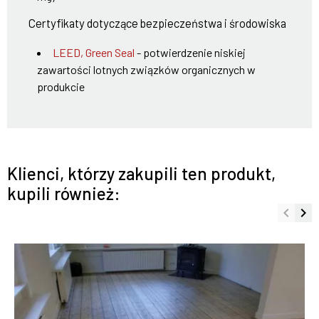
Certyfikaty dotyczące bezpieczeństwa i środowiska
LEED, Green Seal
- potwierdzenie niskiej
zawartości lotnych związków organicznych w
produkcie
Klienci, którzy zakupili ten produkt,
kupili również:
keyboard_arrow_left
keyboard_arrow_right
Poprze
Na