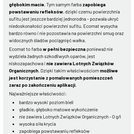
głębokim macie
. Tym samym farba
zapobiega
powstawaniu refleksów
, dzięki czemu powierzchnia
sufitu jest jeszcze bardziej jednorodna - pozwala ukryć
niedoskonałości powierzchni sufitu. Ecomat wysycha
bardzo równo i nie pozostawia na powierzchni smug oraz
widocznych śladów pociągnięć wałka.
Ecomat to farba
w pełni bezpieczna
ponieważ nie
wydziela żadnych szkodliwych oparów, jest
niskozapachowa i
nie zawiera Lotnych Związków
Organicznych
. Dzięki takim właściwościom
możliwe
jest korzystanie z pomalowanych pomieszczeń
zaraz po zakończeniu aplikacji
.
Najważniejsze właściwości:
bardzo wysoki poziom bieli
gładkie, głęboko matowe wykończenie
nie zawiera Lotnych Związków Organicznych - 0 g/l
wysoka siła krycia
zapobiega powstawaniu refleksów