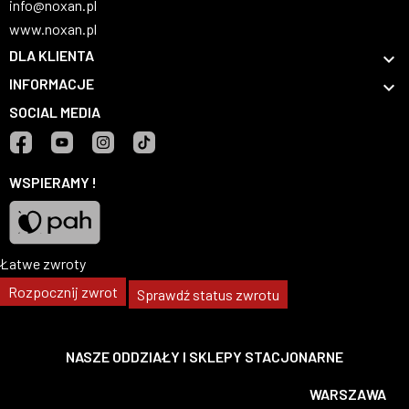
info@noxan.pl
www.noxan.pl
DLA KLIENTA

INFORMACJE

SOCIAL MEDIA
Facebook
YouTube
Instagram
TikTok
WSPIERAMY !
Łatwe zwroty
Pah
Rozpocznij zwrot
Sprawdź status zwrotu
NASZE ODDZIAŁY I SKLEPY STACJONARNE
WARSZAWA