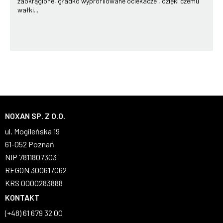
zaokrąglone, gładko wyprofilowane ociekacze , dzięki czemu
wałki...
NOXAN SP. Z O.O.
ul. Mogileńska 19
61-052 Poznań
NIP 7811807303
REGON 300617062
KRS 0000283888
KONTAKT
(+48) 61 679 32 00