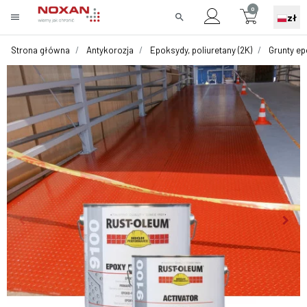
0
menu
search
zł
Strona główna
Antykorozja
Epoksydy, poliuretany (2K)
Grunty e
keyboard_arrow_left
keyboard_arrow_right
Poprzedni
Nast