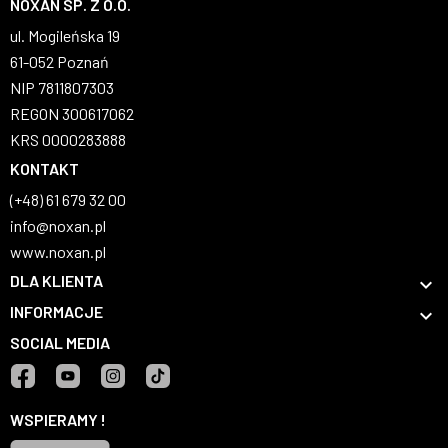
NOXAN SP. Z O.O.
ul. Mogileńska 19
61-052 Poznań
NIP 7811807303
REGON 300617062
KRS 0000283888
KONTAKT
(+48) 61 679 32 00
info@noxan.pl
www.noxan.pl
DLA KLIENTA

INFORMACJE

SOCIAL MEDIA
Facebook
YouTube
Instagram
TikTok
WSPIERAMY !