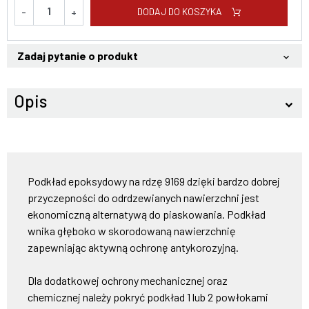
DODAJ DO KOSZYKA
-
+
Zadaj pytanie o produkt
keyboard_arrow_down
Opis
keyboard_arrow_down
Podkład epoksydowy na rdzę 9169 dzięki bardzo dobrej
przyczepności do odrdzewianych nawierzchni jest
ekonomiczną alternatywą do piaskowania. Podkład
wnika głęboko w skorodowaną nawierzchnię
zapewniając aktywną ochronę antykorozyjną.
Dla dodatkowej ochrony mechanicznej oraz
chemicznej należy pokryć podkład 1 lub 2 powłokami