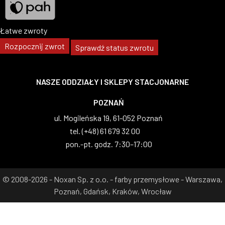
Łatwe zwroty
Pah
Rozpocznij zwrot
Sprawdź status zwrotu
NASZE ODDZIAŁY I SKLEPY STACJONARNE
WARSZAWA
al. Wilanowska 83, 02-765 Warszawa
tel. (+48) 22 629 07 69
pon.-pt. godz. 8:00–17:00
© 2008-2026 - Noxan Sp. z o.o. - farby przemysłowe - Warszawa,
Poznań, Gdańsk, Kraków, Wrocław