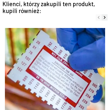
Klienci, którzy zakupili ten produkt,
kupili również:
keyboard_arrow_left
keyboard_arrow_right
Poprze
Na