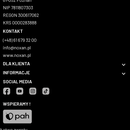
NIP 7811807303
REGON 300617062
KRS 0000283888
KONTAKT
(+48) 61 679 32 00
info@noxan.pl
www.noxan.pl
DLA KLIENTA

INFORMACJE

SOCIAL MEDIA
Facebook
YouTube
Instagram
TikTok
WSPIERAMY !
Łatwe zwroty
Pah