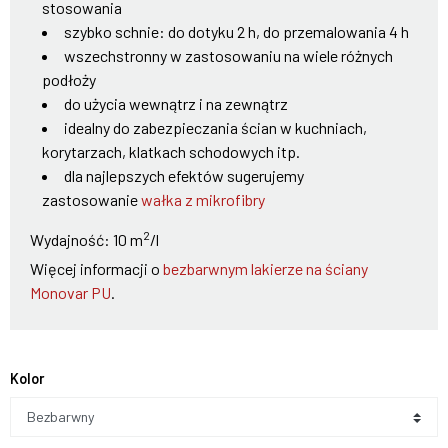
stosowania
szybko schnie: do dotyku 2 h, do przemalowania 4 h
wszechstronny w zastosowaniu na wiele różnych
podłoży
do użycia wewnątrz i na zewnątrz
idealny do zabezpieczania ścian w kuchniach,
korytarzach, klatkach schodowych itp.
dla najlepszych efektów sugerujemy
zastosowanie
wałka z mikrofibry
2
Wydajność: 10 m
/l
Więcej informacji o
bezbarwnym lakierze na ściany
Monovar PU
.
Kolor
Bezbarwny