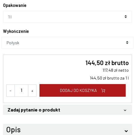
Opakowanie
Wykończenie
144,50 zł brutto
117,48 zł netto
144,50 zł brutto za 1 l
DODAJ DO KOSZYKA
-
+
Zadaj pytanie o produkt
keyboard_arrow_down
Opis
keyboard_arrow_down