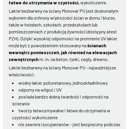
łatwe do utrzymania w czystości,
wykończenie.
Lakier bezbarwny na ściany Monovar PU jest doskonałym
wyborem dla ochrony większości ścian w domu i biurze,
także w hotelach, szkołach, przedszkolach lub
pomieszczeniach z produkcją żywności (dostępny atest
PZH). Dzięki wysokiej odporności na promienie UV lakier
może być z powodzeniem stosowany na
ścianach
wewnątrz pomieszczeń, jak również na elewacjach
zewnętrznych
m. in. na beton, tynki, cegły, drewno.
Lakier bezbarwny na ściany Monovar PU - najważniejsze
właściwości:
wodny lakier poliuretanowy, jednoskładnikowy
odporny na wilgoć i UV
posiada bardzo dobrą twardość i odporność na
ścieranie
tworzy łatwozmywalne i łatwe do utrzymania w
czystości wykończenie
nie zawiera izocyjanianów - jest bezpieczny podczas