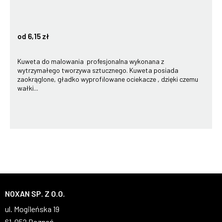
od 6,15 zł
Kuweta do malowania profesjonalna wykonana z
wytrzymałego tworzywa sztucznego. Kuweta posiada
zaokrąglone, gładko wyprofilowane ociekacze , dzięki czemu
wałki...
NOXAN SP. Z O.O.
ul. Mogileńska 19
61-052 Poznań