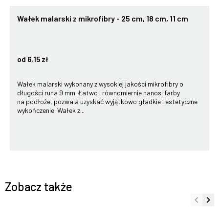
Wałek malarski z mikrofibry - 25 cm, 18 cm, 11 cm
od 6,15 zł
Wałek malarski wykonany z wysokiej jakości mikrofibry o
długości runa 9 mm. Łatwo i równomiernie nanosi farby
na podłoże, pozwala uzyskać wyjątkowo gładkie i estetyczne
wykończenie. Wałek z...
Zobacz także
keyboard_arrow_left
keyboard_arrow_right
Poprze
Na