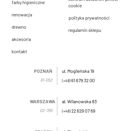
farby higieniczne
cookie
renowacja
polityka prywatności
drewno
regulamin sklepu
akcesoria
kontakt
POZNAŃ
ul. Mogileńska 19
61-052
61 679 32 00
(+48)
WARSZAWA
al. Wilanowska 83
02-765
22 629 07 69
(+48)