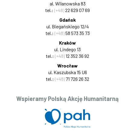
al. Wilanowska 83
tel.:
(+48)
22 629 07 69
Gdańsk
ul. Biegańskiego 12/4
tel.:
(+48)
58 573 35 73
Kraków
ul. Lindego 13
tel.:
(+48)
12 352 36 92
Wrocław
ul. Kaszubska 15 U6
tel.:
(+48)
71 726 26 32
Wspieramy Polską Akcję Humanitarną