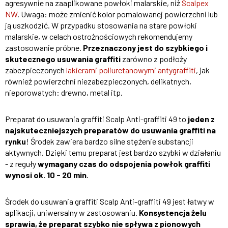
agresywnie na zaaplikowane powłoki malarskie, niż
Scalpex
NW
. Uwaga: może zmienić kolor pomalowanej powierzchni lub
ją uszkodzić. W przypadku stosowania na stare powłoki
malarskie, w celach ostrożnościowych rekomendujemy
zastosowanie próbne.
Przeznaczony jest do szybkiego i
skutecznego usuwania graffiti
zarówno z podłoży
zabezpieczonych
lakierami poliuretanowymi antygraffiti
, jak
również powierzchni niezabezpieczonych, delikatnych,
nieporowatych: drewno, metal itp.
Preparat do usuwania graffiti Scalp Anti-graffiti 49 to
jeden z
najskuteczniejszych preparatów do usuwania graffiti na
rynku
! Środek zawiera bardzo silne stężenie substancji
aktywnych. Dzięki temu preparat jest bardzo szybki w działaniu
- z reguły
wymagany czas do odspojenia powłok graffiti
wynosi ok. 10 - 20 min
.
Środek do usuwania graffiti Scalp Anti-graffiti 49 jest łatwy w
aplikacji, uniwersalny w zastosowaniu.
Konsystencja żelu
sprawia, że preparat szybko nie spływa z pionowych