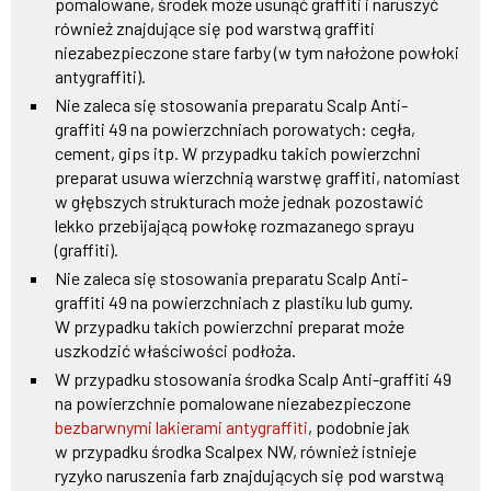
pomalowane, środek może usunąć graffiti i naruszyć
również znajdujące się pod warstwą graffiti
niezabezpieczone stare farby (w tym nałożone powłoki
antygraffiti).
Nie zaleca się stosowania preparatu Scalp Anti-
graffiti 49 na powierzchniach porowatych: cegła,
cement, gips itp. W przypadku takich powierzchni
preparat usuwa wierzchnią warstwę graffiti, natomiast
w głębszych strukturach może jednak pozostawić
lekko przebijającą powłokę rozmazanego sprayu
(graffiti).
Nie zaleca się stosowania preparatu Scalp Anti-
graffiti 49 na powierzchniach z plastiku lub gumy.
W przypadku takich powierzchni preparat może
uszkodzić właściwości podłoża.
W przypadku stosowania środka Scalp Anti-graffiti 49
na powierzchnie pomalowane niezabezpieczone
bezbarwnymi lakierami antygraffiti
, podobnie jak
w przypadku środka Scalpex NW, również istnieje
ryzyko naruszenia farb znajdujących się pod warstwą