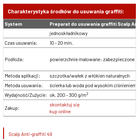
Charakterystyka środków do usuwania graffiti:
System
Preparat do usuwania graffiti Scalp Ant
jednoskładnikowy
Czas usuwania:
10 - 20 min.
Podłoża:
powierzchnie malowane: zabezpieczone
l
Metoda aplikacji:
szczotka/wałek z włókien naturalnych
Metoda usuwania:
ścierka lub woda pod wysokim ciśnieniem
2
Wydajność/Zużycie:
ok. 200 - 300 g/m
skontaktuj się
Zakup:
kup online
Scalp Anti-graffiti 49