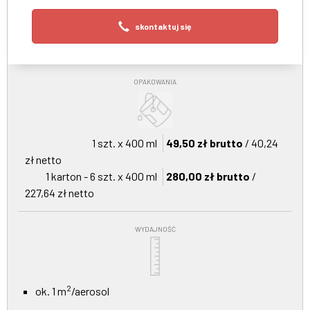
skontaktuj się
OPAKOWANIA
1 szt. x 400 ml
49,50 zł brutto
/ 40,24
zł netto
1 karton - 6 szt. x 400 ml
280,00 zł brutto
/
227,64 zł netto
WYDAJNOŚĆ
2
ok. 1 m
/aerosol