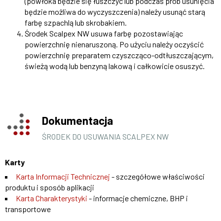
(powłoka będzie się łuszczyć lub podczas prób usunięcia
będzie możliwa do wyczyszczenia) należy usunąć starą
farbę szpachlą lub skrobakiem.
Środek Scalpex NW usuwa farbę pozostawiając
powierzchnię nienaruszoną. Po użyciu należy oczyścić
powierzchnię preparatem czyszcząco-odtłuszczającym,
świeżą wodą lub benzyną lakową i całkowicie osuszyć.
Dokumentacja
ŚRODEK DO USUWANIA SCALPEX NW
Karty
Karta Informacji Technicznej
- szczegółowe właściwości
produktu i sposób aplikacji
Karta Charakterystyki
- informacje chemiczne, BHP i
transportowe