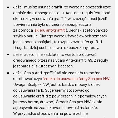
Jeżeli musisz usunąć graffiti to warto na początek użyć
ogólnie dostępnego acetonu. Aceton z reguły jest dość
skuteczny w usuwaniu graffiti (w szczególności jeżeli
powierzchnia była uprzednio zabezpieczona
za pomocą
lakieru antygraffiti
). Jednak aceton bardzo
szybko paruje. Dlatego warto używać dwóch szmatek
jedna mocno nasiąknięta rozpuszcza lakier graffiti.
Druga bardziej sucha usuwa rozpuszczony spray.
Jeżeli aceton nie zadziała, to warto spróbować
oferowanego przez nas Scalp Anti-graffiti 49. Z reguły
jest bardziej skuteczny niż aceton.
Jeżeli Scalp Anti-graffiti 49 nie zadziała to można
spróbować użyć
środka do usuwania farby Scalpex NW
.
Uwaga: Scalpex NW jest to bardzo mocny środek
do usuwania farb. Sugerujemy stosować go
do usuwania graffiti z powierzchni niepomalowanych
(surowy beton, drewno). Środek Scalpex NW działa
agresywnie na zaaplikowane powłoki malarskie.
W przypadku stosowania na powierzchnie