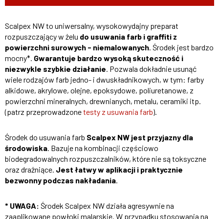
Scalpex NW to uniwersalny, wysokowydajny preparat
rozpuszczający w żelu
do usuwania farb i graffiti z
powierzchni surowych - niemalowanych
. Środek jest bardzo
mocny*.
Gwarantuje bardzo wysoką skuteczność i
niezwykle szybkie działanie
. Pozwala dokładnie usunąć
wiele rodzajów farb jedno- i dwuskładnikowych, w tym: farby
alkidowe, akrylowe, olejne, epoksydowe, poliuretanowe, z
powierzchni mineralnych, drewnianych, metalu, ceramiki itp.
(patrz przeprowadzone
testy z usuwania farb
).
Środek do usuwania farb
Scalpex NW jest przyjazny dla
środowiska
. Bazuje na kombinacji częściowo
biodegradowalnych rozpuszczalników, które nie są toksyczne
oraz drażniące.
Jest łatwy w aplikacji i praktycznie
bezwonny podczas nakładania
.
* UWAGA:
Środek Scalpex NW działa agresywnie na
zaaplikowane powłoki malarskie. W przypadku stosowania na