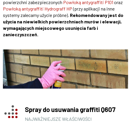
powierzchni zabezpieczonych
Powłoką antygraffiti P101
oraz
Powłoką antygraffiti Hydrograff HP
(przy aplikacji na inne
systemy zalecamy użycie próbne).
Rekomendowany jest do
użycia na niewielkich powierzchniach murów i elewacji,
wymagających miejscowego usunięcia farb i
zanieczyszczeń.
Spray do usuwania graffiti Q607
NAJWAŻNIEJSZE WŁAŚCIWOŚCI