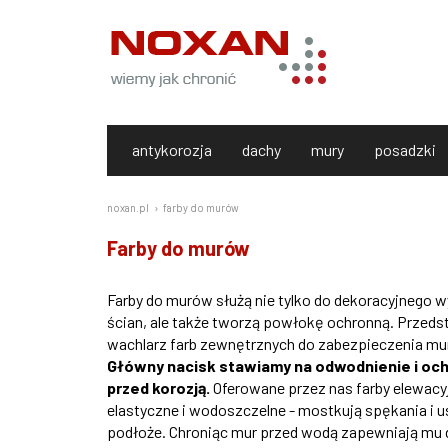
antykorozja
dachy
mury
posadzki
noxan.pl
farby do murów
Farby do murów
Farby do murów służą nie tylko do dekoracyjnego 
ścian, ale także tworzą powłokę ochronną. Przed
wachlarz farb zewnętrznych do zabezpieczenia mur
Główny nacisk stawiamy na odwodnienie i oc
przed korozją.
Oferowane przez nas farby elewacy
elastyczne i wodoszczelne - mostkują spękania i u
podłoże. Chroniąc mur przed wodą zapewniają mu 