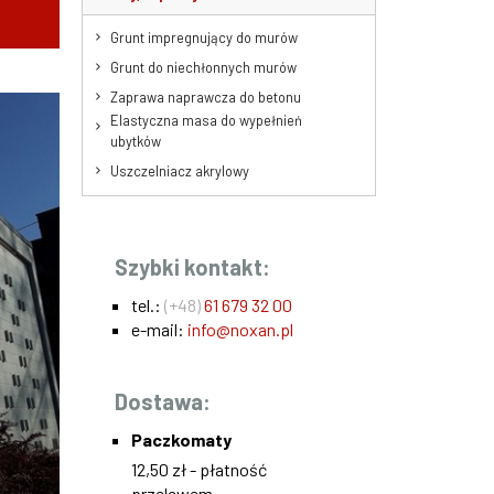
Grunt impregnujący do murów
Grunt do niechłonnych murów
Zaprawa naprawcza do betonu
Elastyczna masa do wypełnień
ubytków
Uszczelniacz akrylowy
Szybki kontakt:
tel.:
(+48)
61 679 32 00
e-mail:
info@noxan.pl
Dostawa:
Paczkomaty
12,50 zł - płatność
przelewem