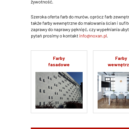
żywotność.
Szeroka oferta farb do murów, oprócz farb zewnęt
także farby wewnętrzne do malowania ścian i sufitów
zaprawy do naprawy pęknięć, czy wypełniania ubyt
pytań prosimy o kontakt
info@noxan.pl
.
Farby
Farby
fasadowe
wewnętr