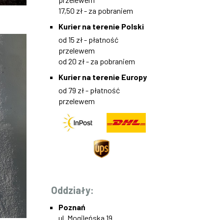
17,50 zł - za pobraniem
Kurier na terenie Polski
od 15 zł - płatność
przelewem
od 20 zł - za pobraniem
Kurier na terenie Europy
od 79 zł - płatność
przelewem
Oddziały:
Poznań
ul. Mogileńska 19