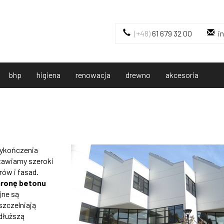
(+48)
61 679 32 00
i
bhp
higiena
renowacja
drewno
akcesoria
wykończenia
stawiamy szeroki
ów i fasad.
hronę betonu
jne są
szczelniają
dłuższą