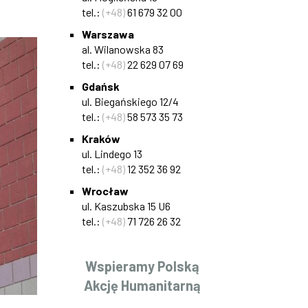
tel.:
(+48)
61 679 32 00
Warszawa
al. Wilanowska 83
tel.:
(+48)
22 629 07 69
Gdańsk
ul. Biegańskiego 12/4
tel.:
(+48)
58 573 35 73
Kraków
ul. Lindego 13
tel.:
(+48)
12 352 36 92
Wrocław
ul. Kaszubska 15 U6
tel.:
(+48)
71 726 26 32
Wspieramy Polską
Akcję Humanitarną