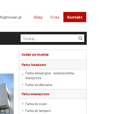
nfo@noxan.pl
Sklep
O nas
Kontakt
Kontakt
FARBY DO MURÓW
Farby fasadowe
Farba elewacyjna - wodoszczelna,
elastyczna
Farba strukturalna
Farby wewnętrzne
Farba do ścian
Farba do lamperii