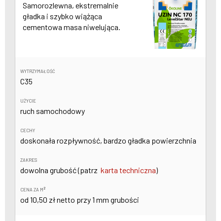
Samorozlewna, ekstremalnie
gładka i szybko wiążąca
cementowa masa niwelująca.
WYTRZYMAŁOŚĆ
C35
UŻYCIE
ruch samochodowy
CECHY
doskonała rozpływność, bardzo gładka powierzchnia
ZAKRES
dowolna grubość (patrz
karta techniczna
)
2
CENA ZA M
od 10,50 zł netto przy 1 mm grubości