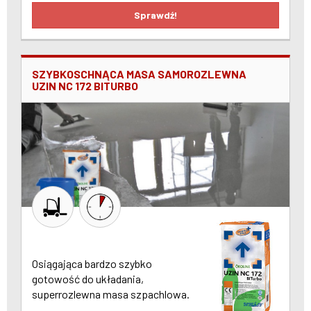
Sprawdź!
SZYBKOSCHNĄCA MASA SAMOROZLEWNA
UZIN NC 172 BITURBO
Osiągająca bardzo szybko
gotowość do układania,
superrozlewna masa szpachlowa.