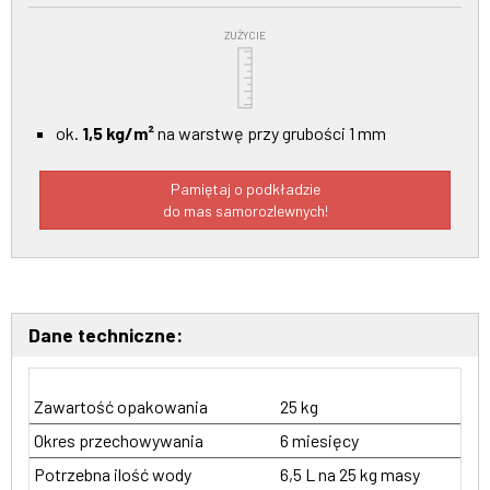
ZUŻYCIE
ok.
1,5 kg/m²
na warstwę przy grubości 1 mm
Pamiętaj o podkładzie
do mas samorozlewnych!
Dane techniczne:
Zawartość opakowania
25 kg
Okres przechowywania
6 miesięcy
Potrzebna ilość wody
6,5 L na 25 kg masy