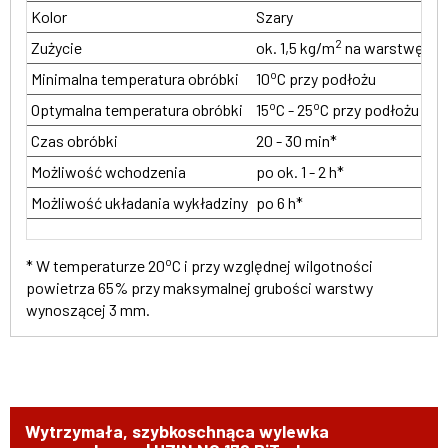
Kolor
Szary
2
Zużycie
ok. 1,5 kg/m
na warstwę gru
o
Minimalna temperatura obróbki
10
C przy podłożu
o
o
Optymalna temperatura obróbki
15
C - 25
C przy podłożu
Czas obróbki
20 - 30 min*
Możliwość wchodzenia
po ok. 1 - 2 h*
Możliwość układania wykładziny
po 6 h*
o
* W temperaturze 20
C i przy względnej wilgotności
powietrza 65% przy maksymalnej grubości warstwy
wynoszącej 3 mm.
Wytrzymała, szybkoschnąca wylewka