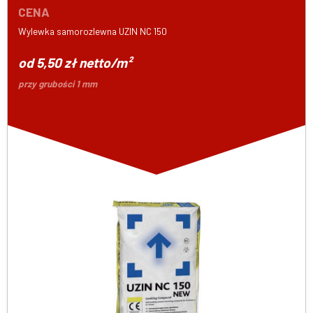
CENA
Wylewka samorozlewna UZIN NC 150
od 5,50 zł netto/m²
przy grubości 1 mm