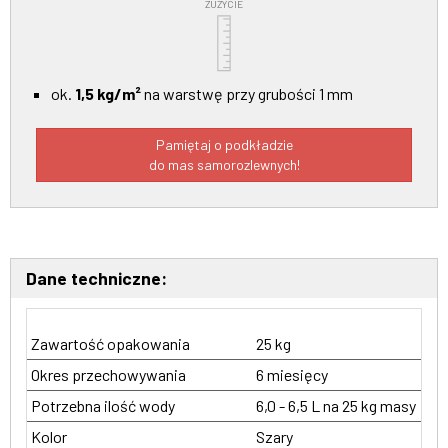
ZUŻYCIE
ok.
1,5 kg/m²
na warstwę przy grubości 1 mm
Pamiętaj o podkładzie
do mas samorozlewnych!
Dane techniczne:
Zawartość opakowania
25 kg
Okres przechowywania
6 miesięcy
Potrzebna ilość wody
6,0 - 6,5 L na 25 kg masy
Kolor
Szary