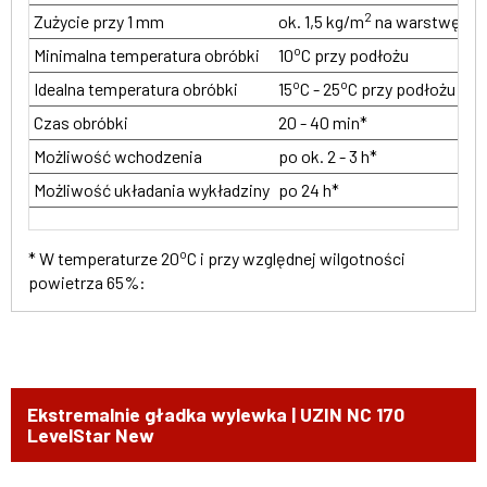
2
Zużycie przy 1 mm
ok. 1,5 kg/m
na warstwę gru
o
Minimalna temperatura obróbki
10
C przy podłożu
o
o
Idealna temperatura obróbki
15
C - 25
C przy podłożu
Czas obróbki
20 - 40 min*
Możliwość wchodzenia
po ok. 2 - 3 h*
Możliwość układania wykładziny
po 24 h*
o
* W temperaturze 20
C i przy względnej wilgotności
powietrza 65%:
Ekstremalnie gładka wylewka | UZIN NC 170
LevelStar New