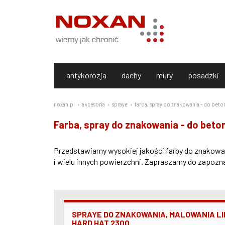
antykorozja
dachy
mury
posadzki
noxan.pl
akcesoria
spraye
farba, spray do znakowania - do beto
Farba, spray do znakowania - do beton
Przedstawiamy wysokiej jakości farby do znakowan
i wielu innych powierzchni. Zapraszamy do zapozna
SPRAYE DO ZNAKOWANIA, MALOWANIA LIN
HARD HAT 2300