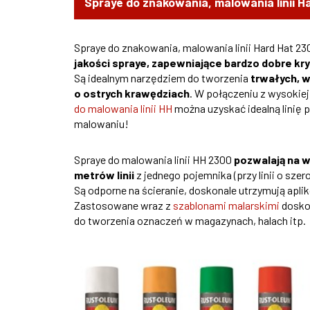
Spraye do znakowania, malowania linii H
Spraye do znakowania, malowania linii Hard Hat 23
jakości spraye, zapewniające bardzo dobre kry
Są idealnym narzędziem do tworzenia
trwałych, w
o ostrych krawędziach
. W połączeniu z wysokiej
do malowania linii HH
można uzyskać idealną linię 
malowaniu!
Spraye do malowania linii HH 2300
pozwalają na 
metrów linii
z jednego pojemnika (przy linii o szer
Są odporne na ścieranie, doskonale utrzymują apli
Zastosowane wraz z
szablonami malarskimi
doskon
do tworzenia oznaczeń w magazynach, halach itp.