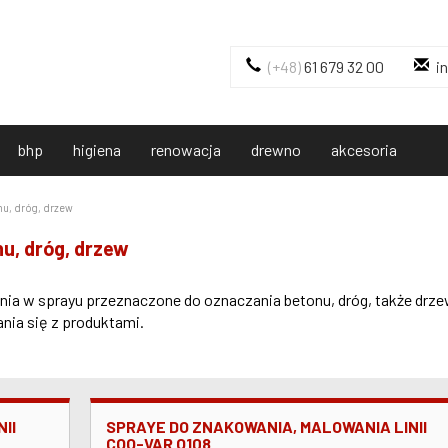
(+48)
61 679 32 00
i
bhp
higiena
renowacja
drewno
akcesoria
nu, dróg, drzew
u, dróg, drzew
ia w sprayu przeznaczone do oznaczania betonu, dróg, także drze
nia się z produktami.
II
SPRAYE DO ZNAKOWANIA, MALOWANIA LINII
COO-VAR Q108