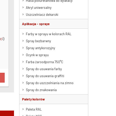
Masa poliuretanowa do dylatacji
Akryl uniwersalny
Uszczelniacz dekarski
Aplikacja - spraye
Farby w sprayu w kolorach RAL
ci
)
Spray bezbarwny
Spray antykorozyjny
Ocynk w sprayu
Farba żaroodporna 750°C
Spray do usuwania farby
Spray do usuwania graffiti
Spray do uszczelniania na zimno
Spray do znakowania
Palety kolorów
Paleta RAL