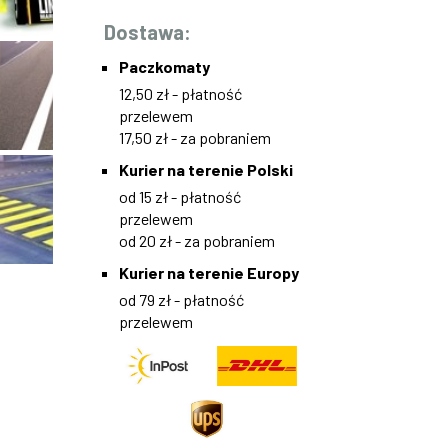
Dostawa:
Paczkomaty
12,50 zł - płatność
przelewem
17,50 zł - za pobraniem
Kurier na terenie Polski
od 15 zł - płatność
przelewem
od 20 zł - za pobraniem
Kurier na terenie Europy
od 79 zł - płatność
przelewem