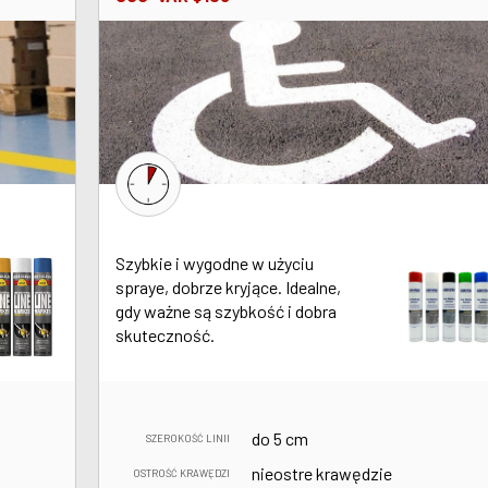
Szybkie i wygodne w użyciu
spraye, dobrze kryjące. Idealne,
gdy ważne są szybkość i dobra
skuteczność.
do 5 cm
SZEROKOŚĆ LINII
nieostre krawędzie
OSTROŚĆ KRAWĘDZI