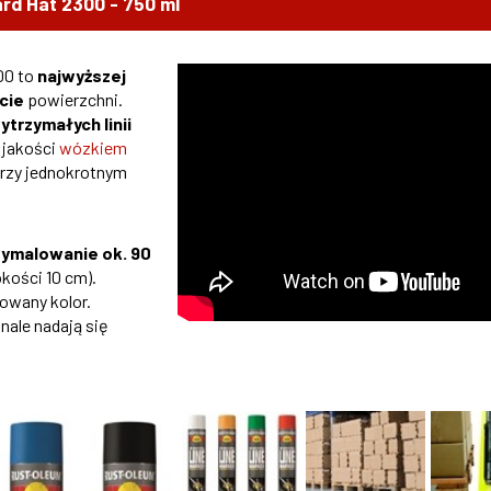
ard Hat 2300 - 750 ml
00 to
najwyższej
cie
powierzchni.
ytrzymałych linii
 jakości
wózkiem
przy jednokrotnym
wymalowanie ok. 90
okości 10 cm).
kowany kolor.
ale nadają się