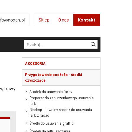
nfo@noxan.pl
Sklep
O nas
Kontakt
Kontakt
AKCESORIA
Przygotowanie podłoża - środki
czyszczące
w, trawy
Środek do usuwania farby
Preparat do zanurzeniowego usuwania
farb
Biodegradowalny środek do usuwania
farb z fasad
Środki do usuwania graffiti
Środek do odtłuszczania