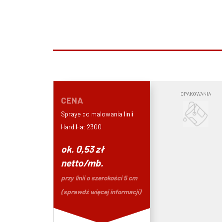
OPAKOWANIA
CENA
Spraye do malowania linii
Hard Hat 2300
ok. 0,53 zł
netto/mb.
przy linii o szerokości 5 cm
(sprawdź
więcej informacji
)