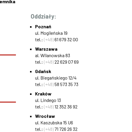
jemnika
Oddziały:
Poznań
ul. Mogileńska 19
tel.:
(+48)
61 679 32 00
Warszawa
al. Wilanowska 83
tel.:
(+48)
22 629 07 69
Gdańsk
ul. Biegańskiego 12/4
tel.:
(+48)
58 573 35 73
Kraków
ul. Lindego 13
tel.:
(+48)
12 352 36 92
Wrocław
ul. Kaszubska 15 U6
tel.:
(+48)
71 726 26 32