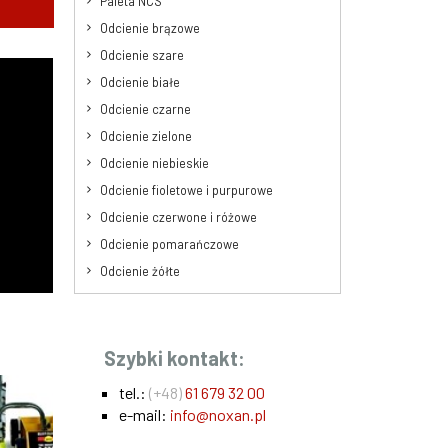
Paleta NCS
Odcienie brązowe
Odcienie szare
Odcienie białe
Odcienie czarne
Odcienie zielone
Odcienie niebieskie
Odcienie fioletowe i purpurowe
Odcienie czerwone i różowe
Odcienie pomarańczowe
Odcienie żółte
Szybki kontakt:
tel.:
(+48)
61 679 32 00
e-mail:
info@noxan.pl