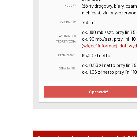
(żółty drogowy, biały, czarn
KOLORY
niebieski, zielony, czerwon
750 ml
POJEMNOŚĆ
ok. 180 mb./szt. przy linii 
WYDAJNOŚĆ
ok. 90 mb./szt. przy linii 1
TEORETYCZNA
(
więcej informacji dot. wy
95,00 zł netto
CENA ZA SZT.
ok. 0,53 zł netto przy linii 
CENA ZA MB.
ok. 1,06 zł netto przy linii 1
Sprawdź!