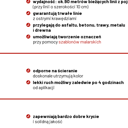
wydajność: ok.90 metrów bieżących linii z po
(przy linii o szerokości 10 cm)
gwarantują trwałe linie
z ostrymi krawędziami
przylegają do asfaltu, betonu, trawy, metalu
i drewna
umożliwiają tworzenie oznaczeń
przy pomocy
szablonów malarskich
odporne na ścieranie
doskonale utrzymują kolor
lekki ruch możliwy zaledwie po 4 godzinach
od aplikacji
zapewniają bardzo dobre krycie
i solidną jakość