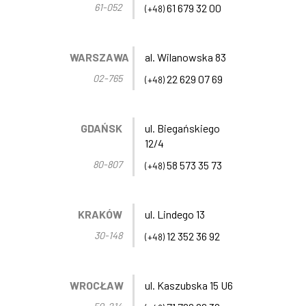
61-052
61 679 32 00
(+48)
WARSZAWA
al. Wilanowska 83
02-765
22 629 07 69
(+48)
GDAŃSK
ul. Biegańskiego
12/4
80-807
58 573 35 73
(+48)
KRAKÓW
ul. Lindego 13
30-148
12 352 36 92
(+48)
WROCŁAW
ul. Kaszubska 15 U6