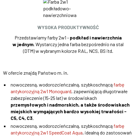
WYSOKA PRODUKTYWNOŚĆ
Przedstawiamy farby 2w1 -
podkład i nawierzchnia
w jednym
. Wystarczy jedna farba bezpośrednio na stal
(DTM) w wybranym kolorze RAL, NCS, BS itd.
W ofercie znajdą Państwo m. in.
nowoczesną, wodorozcieńczalną, szybkoschnącą
farbę
antykorozyjną 2w1 Monoguard
, zapewniającą długotrwałe
zabezpieczenie (15-25 lat) w środowiskach
przemysłowych i nadmorskich, a także środowiskach
miejskich wymgających bardzo wysokiej trwałości -
C5, C4, C3
,
nowoczesną, wodorozcieńczalną, szybkoschnącą
farbę
antykorozyjną 2w1 SpeedCoat Aqua
, idealną do zastosowań