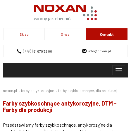
Sklep
O nas
Kontakt
(+48)
info@noxan.pl
61 679 32 00
Toggl
naviga
Kontakt
noxan.pl
farby antykorozyjne
farby szybkoschnące, dla produkcji
Farby szybkoschnące antykorozyjne, DTM -
Farby dla produkcji
Przedstawiamy farby szybkoschnące, antykorozyjne dla