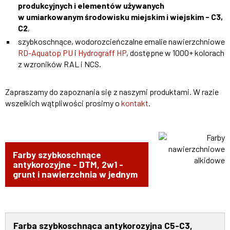
produkcyjnych i elementów używanych
w umiarkowanym środowisku miejskim i wiejskim - C3,
C2
,
szybkoschnące, wodorozcieńczalne emalie nawierzchniowe
RD-Aquatop PU
i
Hydrograff HP
, dostępne w 1000+ kolorach
z wzroników RAL i NCS.
Zapraszamy do zapoznania się z naszymi produktami. W razie
wszelkich wątpliwości prosimy o
kontakt
.
Farby szybkoschnące
antykorozyjne - DTM, 2w1 -
grunt i nawierzchnia w jednym
Farba szybkoschnąca antykorozyjna C5-C3,