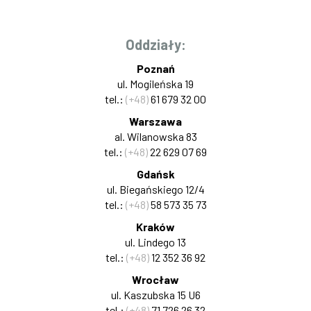
Oddziały:
Poznań
ul. Mogileńska 19
tel.:
(+48)
61 679 32 00
Warszawa
al. Wilanowska 83
tel.:
(+48)
22 629 07 69
Gdańsk
ul. Biegańskiego 12/4
tel.:
(+48)
58 573 35 73
Kraków
ul. Lindego 13
tel.:
(+48)
12 352 36 92
Wrocław
ul. Kaszubska 15 U6
tel.:
(+48)
71 726 26 32