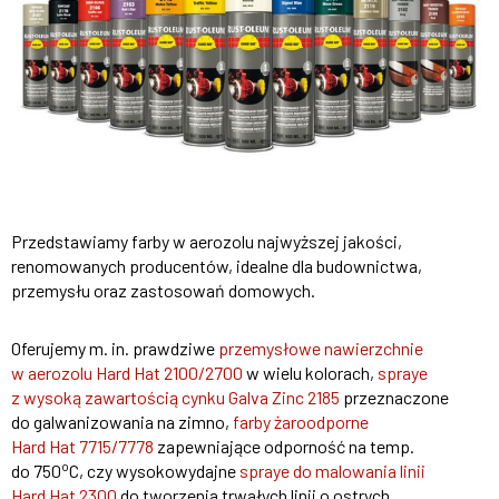
Przedstawiamy farby w aerozolu najwyższej jakości,
renomowanych producentów, idealne dla budownictwa,
przemysłu oraz zastosowań domowych.
Oferujemy m. in. prawdziwe
przemysłowe nawierzchnie
w aerozolu Hard Hat 2100/2700
w wielu kolorach,
spraye
z wysoką zawartością cynku Galva Zinc 2185
przeznaczone
do galwanizowania na zimno,
farby żaroodporne
Hard Hat 7715/7778
zapewniające odporność na temp.
o
do 750
C, czy wysokowydajne
spraye do malowania linii
Hard Hat 2300
do tworzenia trwałych linii o ostrych