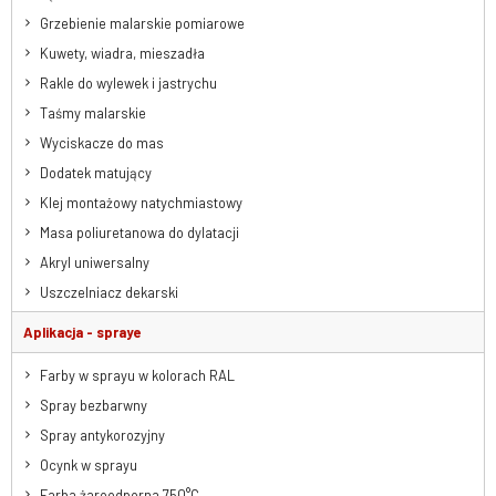
Grzebienie malarskie pomiarowe
Kuwety, wiadra, mieszadła
Rakle do wylewek i jastrychu
Taśmy malarskie
Wyciskacze do mas
Dodatek matujący
Klej montażowy natychmiastowy
Masa poliuretanowa do dylatacji
Akryl uniwersalny
Uszczelniacz dekarski
Aplikacja - spraye
Farby w sprayu w kolorach RAL
Spray bezbarwny
Spray antykorozyjny
Ocynk w sprayu
Farba żaroodporna 750°C