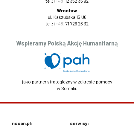
tel.:
(+48)
12 352 36 92
Wrocław
ul. Kaszubska 15 U6
tel.:
(+48)
71 726 26 32
Wspieramy Polską Akcję Humanitarną
jako partner strategiczny w zakresie pomocy
w Somalii.
noxan.pl:
serwisy: