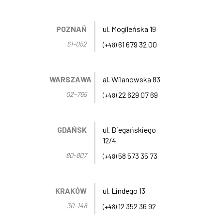
POZNAŃ
ul. Mogileńska 19
61-052
61 679 32 00
(+48)
WARSZAWA
al. Wilanowska 83
02-765
22 629 07 69
(+48)
GDAŃSK
ul. Biegańskiego
12/4
80-807
58 573 35 73
(+48)
KRAKÓW
ul. Lindego 13
30-148
12 352 36 92
(+48)