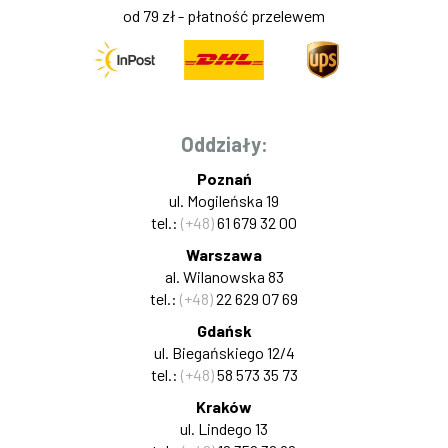
od 79 zł - płatność przelewem
Oddziały:
Poznań
ul. Mogileńska 19
tel.:
(+48)
61 679 32 00
Warszawa
al. Wilanowska 83
tel.:
(+48)
22 629 07 69
Gdańsk
ul. Biegańskiego 12/4
tel.:
(+48)
58 573 35 73
Kraków
ul. Lindego 13