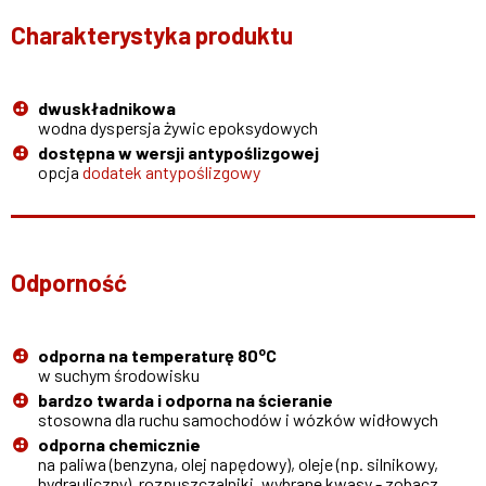
Charakterystyka produktu
dwuskładnikowa
wodna dyspersja żywic epoksydowych
dostępna w wersji antypoślizgowej
opcja
dodatek antypoślizgowy
Odporność
o
odporna na temperaturę 80
C
w suchym środowisku
bardzo twarda i odporna na ścieranie
stosowna dla ruchu samochodów i wózków widłowych
odporna chemicznie
na paliwa (benzyna, olej napędowy), oleje (np. silnikowy,
hydrauliczny), rozpuszczalniki, wybrane kwasy - zobacz