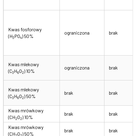
Kwas fosforowy
ograniczona
brak
(H
PO
) 50%
3
4
Kwas mlekowy
ograniczona
brak
(C
H
O
) 10%
3
6
2
Kwas mlekowy
brak
brak
(C
H
O
) 50%
3
6
2
Kwas mrówkowy
brak
brak
(CH
O
) 10%
2
2
Kwas mrówkowy
brak
brak
(CH
O
) 50%
2
2