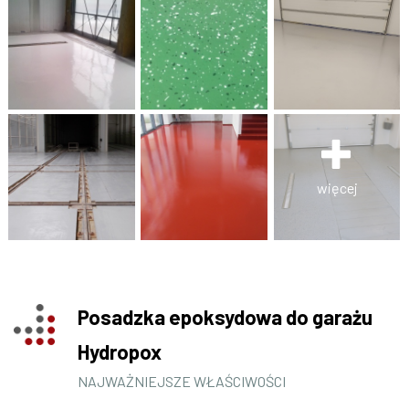
więcej
Posadzka epoksydowa do garażu
Hydropox
NAJWAŻNIEJSZE WŁAŚCIWOŚCI