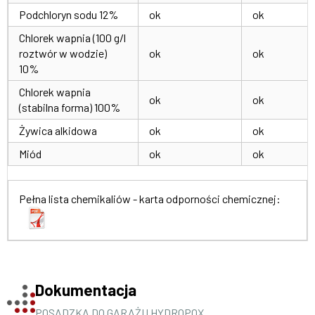
Podchloryn sodu 12%
ok
ok
Chlorek wapnia (100 g/l
roztwór w wodzie)
ok
ok
10%
Chlorek wapnia
ok
ok
(stabilna forma) 100%
Żywica alkidowa
ok
ok
Miód
ok
ok
Pełna lista chemikaliów - karta odporności chemicznej:
Dokumentacja
POSADZKA DO GARAŻU HYDROPOX