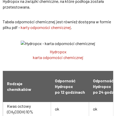
Hydropox na związki chemiczne, na które podłoga została
przetestowana.
Tabela odporności chemicznej jest również dostępna w formie
pliku pdf -
karty odporności chemicznej
.
Hydropox
karta odporności chemicznej
Odporność
Odporność
Rodzaje
Hydropox
Hydropox
chemikaliów
po 12 godzinach
po 24 godzi
Kwas octowy
ok
ok
(CH
COOH) 10%
3