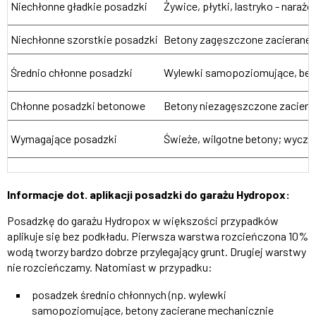
Niechłonne gładkie posadzki
Żywice, płytki, lastryko - narażo
Niechłonne szorstkie posadzki
Betony zagęszczone zacierane m
Średnio chłonne posadzki
Wylewki samopoziomujące, beto
Chłonne posadzki betonowe
Betony niezagęszczone zacieran
Wymagające posadzki
Świeże, wilgotne betony; wyczys
Informacje dot. aplikacji posadzki do garażu Hydropox:
Posadzkę do garażu Hydropox w większości przypadków
aplikuje się bez podkładu. Pierwsza warstwa rozcieńczona 10%
wodą tworzy bardzo dobrze przylegający grunt. Drugiej warstwy
nie rozcieńczamy. Natomiast w przypadku:
posadzek średnio chłonnych (np. wylewki
samopoziomujące, betony zacierane mechanicznie