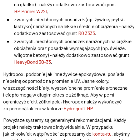
na gładko) - należy dodatkowo zastosować grunt
HP Primer W221
,
zwartych, niechłonnych posadzek (np. żywice, płytki,
lastryko) narażonych na lekkie i średnie obciążenia - należy
dodatkowo zastosować grunt
RO 3333
,
zwartych, niechłonnych posadzek narażonych na ciężkie
obciążenia oraz posadzek wymagających (np. świeże,
wilgotne betony) - należy dodatkowo zastosować grunt
HeavyBond 30-33
.
Hydropox, podobnie jak inne żywice epoksydowe, posiada
niepełną odporność na promienie UV. Jasne kolory,
w szczególności biały, wystawione na promienie słoneczne
i ciepło mogą w długim okresie zżółknąć. Aby w pełni
ograniczyć efekt żółknięcia, Hydropox należy wykończyć
za pomocą lakieru w kolorze
Hydrograff HP
.
Powyższe systemy są generalnymi rekomendacjami. Każdy
projekt należy traktować indywidualnie. W przypadku
jakichkolwiek wątpliwości zapraszamy do
kontaktu
, abyśmy