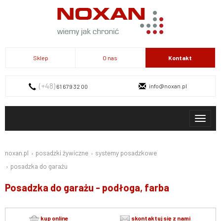
Sklep
O nas
Kontakt
(+48)
info@noxan.pl
61 679 32 00
Toggl
naviga
Kontakt
noxan.pl
posadzki żywiczne
systemy posadzkowe
posadzka do garażu
Posadzka do garażu - podłoga, farba
kup online
skontaktuj się z nami