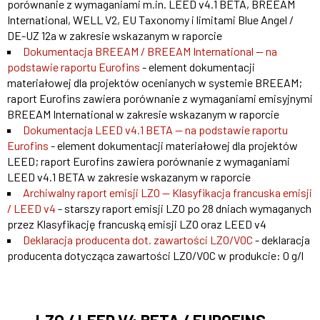
porównanie z wymaganiami m.in. LEED v4.1 BETA, BREEAM
International, WELL V2, EU Taxonomy i limitami Blue Angel /
DE-UZ 12a w zakresie wskazanym w raporcie
Dokumentacja BREEAM / BREEAM International — na
podstawie raportu Eurofins
- element dokumentacji
materiałowej dla projektów ocenianych w systemie BREEAM;
raport Eurofins zawiera porównanie z wymaganiami emisyjnymi
BREEAM International w zakresie wskazanym w raporcie
Dokumentacja LEED v4.1 BETA — na podstawie raportu
Eurofins
- element dokumentacji materiałowej dla projektów
LEED; raport Eurofins zawiera porównanie z wymaganiami
LEED v4.1 BETA w zakresie wskazanym w raporcie
Archiwalny raport emisji LZO — Klasyfikacja francuska emisji
/ LEED v4
- starszy raport emisji LZO po 28 dniach wymaganych
przez Klasyfikację francuską emisji LZO oraz LEED v4
Deklaracja producenta dot. zawartości LZO/VOC
- deklaracja
producenta dotycząca zawartości LZO/VOC w produkcie: 0 g/l
LZO / LEED V4 BETA / EUROFINS -