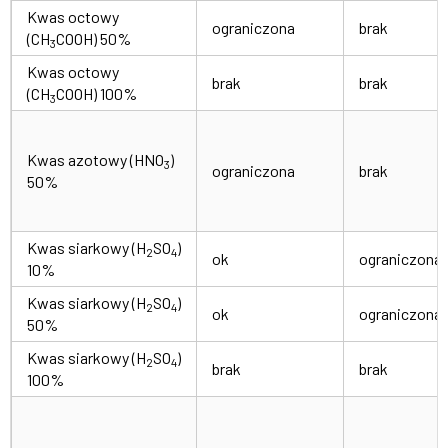
Kwas octowy
ograniczona
brak
(CH
COOH) 50%
3
Kwas octowy
brak
brak
(CH
COOH) 100%
3
Kwas azotowy (HNO
)
3
ograniczona
brak
50%
Kwas siarkowy (H
SO
)
2
4
ok
ograniczona
10%
Kwas siarkowy (H
SO
)
2
4
ok
ograniczona
50%
Kwas siarkowy (H
SO
)
2
4
brak
brak
100%