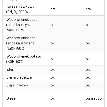
Kwas mrówkowy
brak
brak
(CH
O
) 100%
2
2
Wodorotlenek sodu
(soda kaustyczna;
ok
ok
NaOH) 10%
Wodorotlenek sodu
(soda kaustyczna;
ok
ok
NaOH) 50%
Wodorotlenek potasu
ok
ok
(KOH) 50%
Eter
ok
ok
Olej hydrauliczny
ok
ok
Olej silnikowy
ok
ok
Diesel
ok
ograniczona