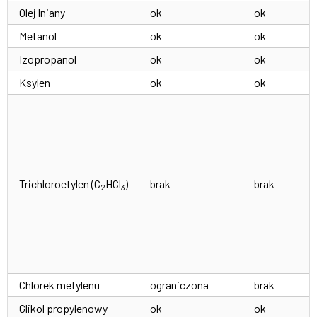
Olej lniany
ok
ok
Metanol
ok
ok
Izopropanol
ok
ok
Ksylen
ok
ok
Trichloroetylen (C
HCl
)
brak
brak
2
3
Chlorek metylenu
ograniczona
brak
Glikol propylenowy
ok
ok