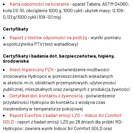
Karta odporności na ścieranie
- aparat Tabera, ASTM D4060:
koła CS-10, obciążenie 1000 g, 1000 cykli; ubytek masy: 0,109–
0,121 g/1000 cykli (109–121 mg)
Certyfikaty
Raport z testów odporności na poślizg
- wyniki pomiaru
współczynnika PTV (test wahadłowy)
Certyfikaty i badania dot. bezpieczeństwa, higieny,
środowiska
Atest higieniczny PZH
- potwierdzenie możliwości
stosowania Hydropox w pomieszczeniach wskazanych
w ateście, m.in. obiektach przemysłowych, użyteczności
publicznej, mieszkalnych oraz związanych z produkcją żywności
Certyfikat dot. kontaktu z żywnością
- potwierdzenie
przydatności Hydropox do kontaktu z wodą na czas
nieokreślony w temperaturze pokojowej
Raport Eurofins z badań emisji LZO — Indoor Air Comfort
GOLD
- raport z badań emisji LZO po 28 dniach dla próbki RD-
Hydropox; zawiera wynik Indoor Air Comfort GOLD oraz