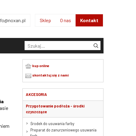
nfo@noxan.pl
Sklep
O nas
Kontakt
Kontakt
kup online
skontaktuj się z nami
AKCESORIA
ia
Przygotowanie podłoża - środki
asie
czyszczące
Środek do usuwania farby
eniem
Preparat do zanurzeniowego usuwania
farb