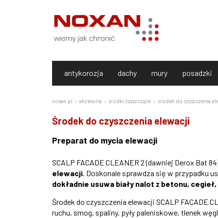
antykorozja
dachy
mury
posadzki
noxan.pl
akcesoria
środki czyszczące
środek do czyszczenia el
Środek do czyszczenia elewacji
Preparat do mycia elewacji
SCALP FACADE CLEANER 2 (dawniej Derox Bat 84
elewacji
. Doskonale sprawdza się w przypadku us
dokładnie usuwa biały nalot z betonu, cegieł,
Środek do czyszczenia elewacji SCALP FACADE C
ruchu, smog, spaliny, pyły paleniskowe, tlenek w