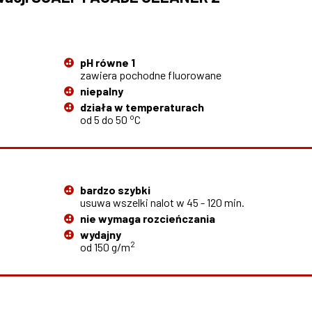
pH równe 1
zawiera pochodne fluorowane
niepalny
działa w temperaturach
o
od 5 do 50
C
bardzo szybki
usuwa wszelki nalot w 45 - 120 min.
nie wymaga rozcieńczania
wydajny
2
od 150 g/m