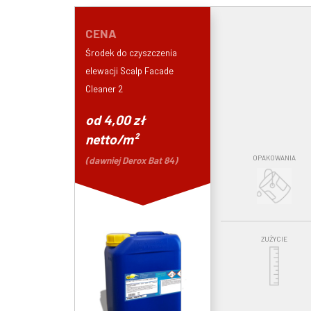
CENA
Środek do czyszczenia
elewacji Scalp Facade
Cleaner 2
od 4,00 zł
netto/m²
OPAKOWANIA
(dawniej Derox Bat 84)
ZUŻYCIE