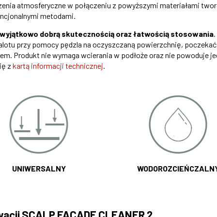
zenia atmosferyczne w połączeniu z powyższymi materiałami two
encjonalnymi metodami.
wyjątkowo dobrą skutecznością oraz łatwością stosowania
.
nalotu przy pomocy pędzla na oczyszczaną powierzchnię, poczekać
niem. Produkt nie wymaga wcierania w podłoże oraz nie powoduje j
ię z
kartą informacji technicznej
.
UNIWERSALNY
WODOROZCIEŃCZALN
ewacji SCALP FACADE CLEANER 2