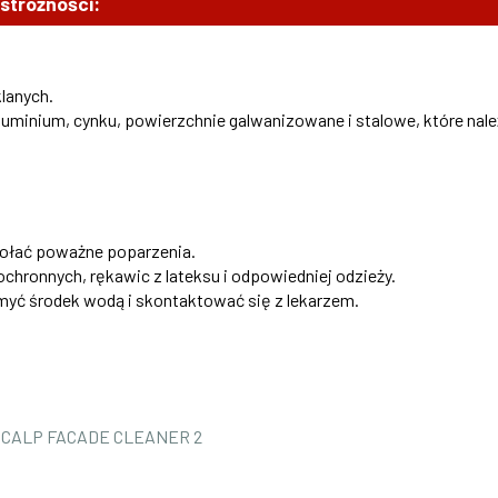
ostrożności:
lanych.
uminium, cynku, powierzchnie galwanizowane i stalowe, które nale
ywołać poważne poparzenia.
chronnych, rękawic z lateksu i odpowiedniej odzieży.
zmyć środek wodą i skontaktować się z lekarzem.
SCALP FACADE CLEANER 2