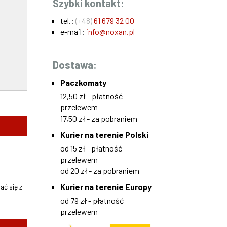
Szybki kontakt:
tel.:
(+48)
61 679 32 00
e-mail:
info@noxan.pl
Dostawa:
Paczkomaty
12,50 zł - płatność
przelewem
17,50 zł - za pobraniem
Kurier na terenie Polski
od 15 zł - płatność
przelewem
od 20 zł - za pobraniem
Kurier na terenie Europy
ać się z
od 79 zł - płatność
przelewem