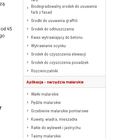
rzą
Biodegradowalny środek do usuwania
farb z fasad
Środki do usuwania graffiti
 od 45
Środek do odtłuszczania
ego
Kwas wytrawiający do betonu
Wytrawianie ocynku
Środek do czyszczenia elewacji
Środek do czyszczenia posadzek
Rozcieńczalniki
Aplikacja - narzędzia malarskie
Wałki malarskie
Pędzle malarskie
Y
Grzebienie malarskie pomiarowe
Kuwety, wiadra, mieszadła
Rakle do wylewek i jastrychu
Taśmy malarskie