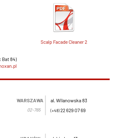
Scalp Facade Cleaner 2
 Bat 84)
noxan.pl
WARSZAWA
al. Wilanowska 83
02-765
22 629 07 69
(+48)