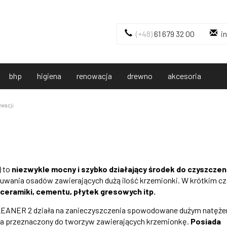
(+48)
61 679 32 00
i
bhp
higiena
renowacja
drewno
akcesoria
ewacji
) to
niezwykle mocny i szybko działający środek do czyszczen
uwania osadów zawierających dużą ilość krzemionki. W krótkim cz
 ceramiki, cementu, płytek gresowych itp.
LEANER 2 działa na zanieczyszczenia spowodowane dużym natęż
ęgla przeznaczony do tworzyw zawierających krzemionkę.
Posiada