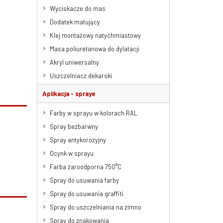
Wyciskacze do mas
Dodatek matujący
Klej montażowy natychmiastowy
Masa poliuretanowa do dylatacji
Akryl uniwersalny
Uszczelniacz dekarski
Aplikacja - spraye
Farby w sprayu w kolorach RAL
Spray bezbarwny
Spray antykorozyjny
Ocynk w sprayu
Farba żaroodporna 750°C
Spray do usuwania farby
Spray do usuwania graffiti
Spray do uszczelniania na zimno
Spray do znakowania