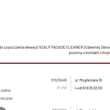
do czyszczenia elewacji SCALP FACADE CLEANER 2 (dawniej Derox
prosimy o kontakt
info@
POZNAŃ
ul. Mogileńska 19
61-052
61 679 32 00
(+48)
 online
hniczne