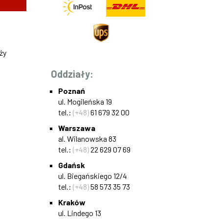
ży
Oddziały:
Poznań
ul. Mogileńska 19
tel.:
(+48)
61 679 32 00
Warszawa
al. Wilanowska 83
tel.:
(+48)
22 629 07 69
Gdańsk
ul. Biegańskiego 12/4
tel.:
(+48)
58 573 35 73
Kraków
ul. Lindego 13