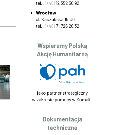
tel.:
(+48)
12 352 36 92
Wrocław
ul. Kaszubska 15 U6
tel.:
(+48)
71 726 26 32
Wspieramy Polską
Akcję Humanitarną
jako partner strategiczny
w zakresie pomocy w Somalii.
Dokumentacja
techniczna