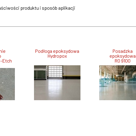
ciwości produktu i sposób aplikacji
nie
Podłoga epoksydowa
Posadzka
o
Hydropox
epoksydowa
a-Etch
RO 9100