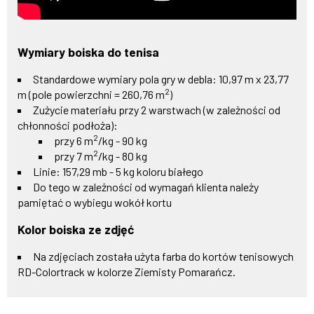
Wymiary boiska do tenisa
Standardowe wymiary pola gry w debla: 10,97 m x 23,77
2
m (pole powierzchni = 260,76 m
)
Zużycie materiału przy 2 warstwach (w zależności od
chłonności podłoża):
2
przy 6 m
/kg - 90 kg
2
przy 7 m
/kg - 80 kg
Linie: 157,29 mb - 5 kg koloru białego
Do tego w zależności od wymagań klienta należy
pamiętać o wybiegu wokół kortu
Kolor boiska ze zdjęć
Na zdjęciach została użyta farba do kortów tenisowych
RD-Colortrack w kolorze Ziemisty Pomarańcz.