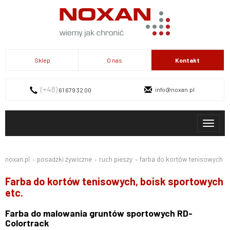
Sklep
O nas
Kontakt
(+48)
info@noxan.pl
61 679 32 00
Toggl
naviga
Kontakt
noxan.pl
posadzki żywiczne
ruch pieszy
farba do kortów tenisowych
Farba do kortów tenisowych, boisk sportowych
etc.
Farba do malowania gruntów sportowych RD-
Colortrack