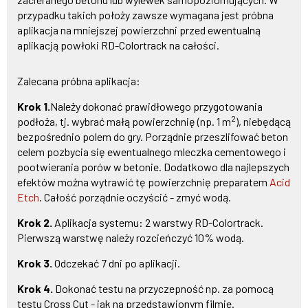
przypadku takich położy zawsze wymagana jest próbna
aplikacja na mniejszej powierzchni przed ewentualną
aplikacją powłoki RD-Colortrack na całości.
Zalecana próbna aplikacja:
Krok 1.
Należy dokonać prawidłowego przygotowania
2
podłoża, tj. wybrać małą powierzchnię (np. 1 m
), niebędącą
bezpośrednio polem do gry. Porządnie przeszlifować beton
celem pozbycia się ewentualnego mleczka cementowego i
pootwierania porów w betonie. Dodatkowo dla najlepszych
efektów można wytrawić tę powierzchnię preparatem
Acid
Etch
. Całość porządnie oczyścić - zmyć wodą.
Krok 2.
Aplikacja systemu: 2 warstwy RD-Colortrack.
Pierwszą warstwę należy rozcieńczyć 10% wodą.
Krok 3.
Odczekać 7 dni po aplikacji.
Krok 4.
Dokonać testu na przyczepność np. za pomocą
testu Cross Cut - jak na przedstawionym filmie.