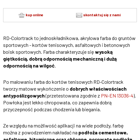
kup online
skontaktuj się z nami
RD-Colortrack to jednoskładnikowa, akrylowa farba do gruntów
sportowych - kortów tenisowych, asfaltowych i betonowych
boisk sportowych. Farba charakteryzuje się
wysoką
giętkością, dobrą odpornością mechaniczną i dużą
odpornością na wilgoć
.
Po malowaniu farba do kortów tenisowych RD-Colortrack
tworzy matowe wykończenie o
dobrych właściwościach
antypoślizgowych
(przetestowana zgodnie z
PN-EN 13036-4
).
Powłoka jest lekko chropowata, co zapewnia dobrą
przyczepność podczas chodzenia lub biegania.
Ze względu na możliwość aplikacji na wiele podłoży, farbę
można z powodzeniem nakładać na
podłoża cementowe,
asfaltowe, bitumiczne oraz chłonne, porowate podłoża