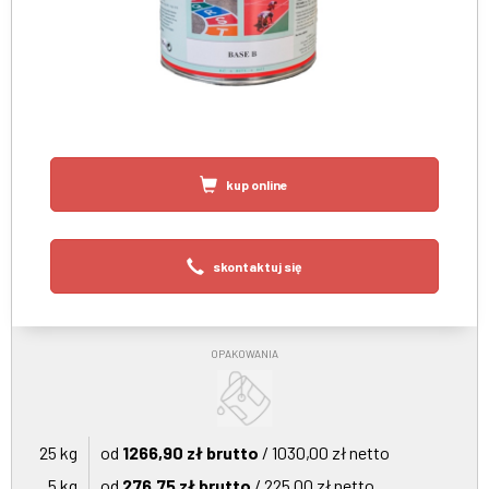
kup online
skontaktuj się
OPAKOWANIA
25 kg
od
1266,90 zł brutto
/ 1030,00 zł netto
5 kg
od
276,75 zł brutto
/ 225,00 zł netto