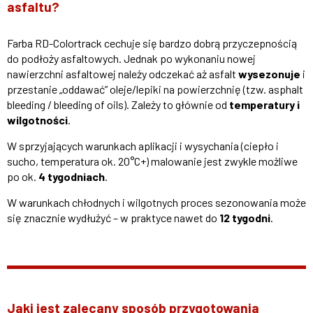
asfaltu?
Farba RD-Colortrack cechuje się bardzo dobrą przyczepnością
do podłoży asfaltowych. Jednak po wykonaniu nowej
nawierzchni asfaltowej należy odczekać aż asfalt
wysezonuje
i
przestanie „oddawać” oleje/lepiki na powierzchnię (tzw. asphalt
bleeding / bleeding of oils). Zależy to głównie od
temperatury i
wilgotności
.
W sprzyjających warunkach aplikacji i wysychania (ciepło i
sucho, temperatura ok. 20°C+) malowanie jest zwykle możliwe
po ok.
4 tygodniach
.
W warunkach chłodnych i wilgotnych proces sezonowania może
się znacznie wydłużyć – w praktyce nawet do
12 tygodni
.
Jaki jest zalecany sposób przygotowania