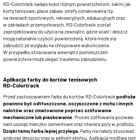
RD-Colortrack nadaje kolor różnym powierzchniom, takim jak
korty tenisowe, place zabaw, strefy oznakowania itp.
na terenach sportowych, rekreacyjnych, edukacyjnych oraz
w zakładach przemysłowych. RD-Colortrack został
zaprojektowany do użycia na zewnątrz, gdzie wiatr i deszcz
mogą naturalnie czyścić powierzchnię, która może się
zabrudzić ze względu na chropowate wykończenie.
W przypadku stosowania wewnątrz pomieszczeń
powierzchnia może ulegać trwałemu zabrudzeniu.
Aplikacja farby do kortów tenisowych
RD-Colortrack
Przed zastosowaniem farby do kortów RD-Colortrack
podłoże
powinno być odtłuszczone, oczyszczone z mchu i innych
nalotów oraz zmatowione poprzez szlifowanie
mechaniczne lub piaskowanie
. Proces szlifowania pozwala
nam usunąć mleczko cementowe oraz otwiera pory w podłożu.
Dzięki temu farba lepiej przylega
. Farby nie należy stosować
podczas deszczu oraz w pełnym słońcu. Aplikacja możliwa jest