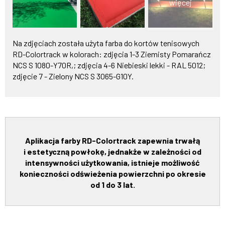
więcej
Na zdjęciach została użyta farba do kortów tenisowych
RD-Colortrack w kolorach: zdjęcia 1-3 Ziemisty Pomarańcz
NCS S 1080-Y70R,; zdjęcia 4-6 Niebieski lekki - RAL 5012;
zdjęcie 7 - Zielony NCS S 3065-G10Y.
Aplikacja farby RD-Colortrack zapewnia trwałą
i estetyczną powłokę, jednakże w zależności od
intensywności użytkowania, istnieje możliwość
konieczności odświeżenia powierzchni po okresie
od 1 do 3 lat.