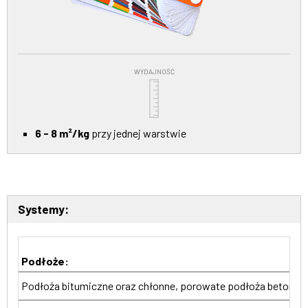
WYDAJNOŚĆ
6 - 8 m²/kg
przy jednej warstwie
Systemy:
Podłoże:
Podłoża bitumiczne oraz chłonne, porowate podłoża betono