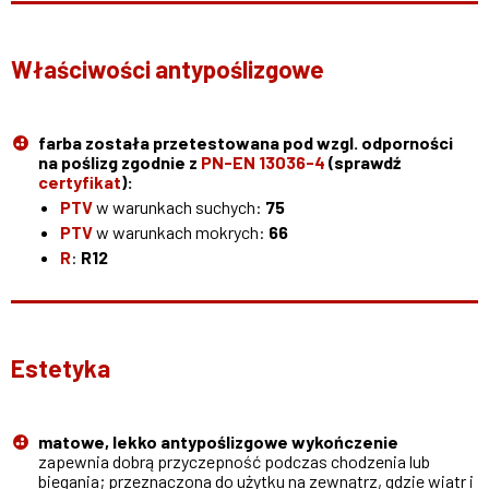
Właściwości antypoślizgowe
farba została przetestowana pod wzgl. odporności
na poślizg zgodnie z
PN-EN 13036-4
(sprawdź
certyfikat
):
PTV
w warunkach suchych:
75
PTV
w warunkach mokrych:
66
R
:
R12
Estetyka
matowe, lekko antypoślizgowe wykończenie
zapewnia dobrą przyczepność podczas chodzenia lub
biegania; przeznaczona do użytku na zewnątrz, gdzie wiatr i