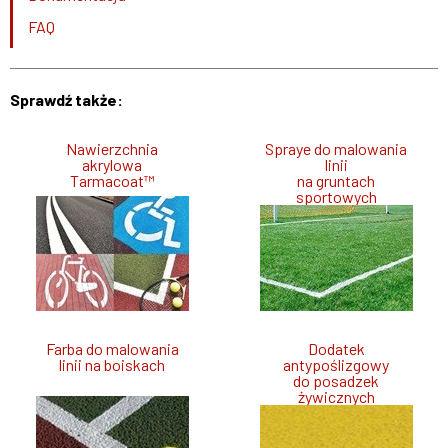
FAQ
Sprawdź także:
Nawierzchnia
Spraye do malowania
akrylowa
linii
Tarmacoat™
na gruntach
sportowych
Farba do malowania
Dodatek
linii na boiskach
antypoślizgowy
do posadzek
żywicznych