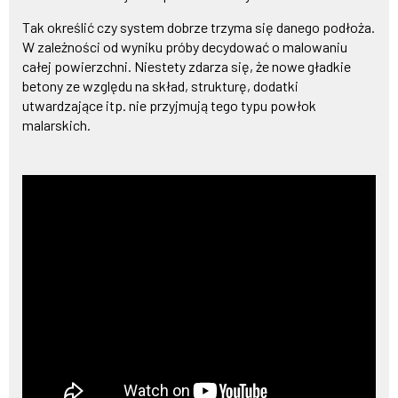
Tak określić czy system dobrze trzyma się danego podłoża.
W zależności od wyniku próby decydować o malowaniu
całej powierzchni. Niestety zdarza się, że nowe gładkie
betony ze względu na skład, strukturę, dodatki
utwardzające itp. nie przyjmują tego typu powłok
malarskich.