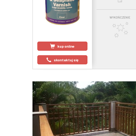
WYKOŃCZENIE
kup online
skontaktuj się