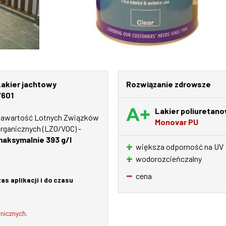
akier jachtowy
Rozwiązanie zdrowsze
V601
Lakier poliuretan
awartość Lotnych Związków
Monovar PU
rganicznych (LZO/VOC) -
aksymalnie 393 g/l
większa odporność na UV
wodorozcieńczalny
cena
as aplikacji i do czasu
nicznych
.