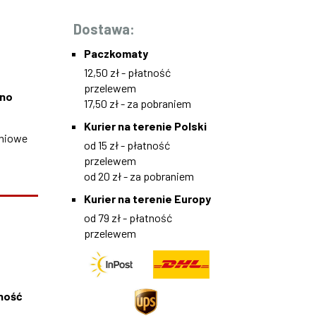
Dostawa:
Paczkomaty
12,50 zł - płatność
przelewem
wno
17,50 zł - za pobraniem
Kurier na terenie Polski
hniowe
od 15 zł - płatność
przelewem
od 20 zł - za pobraniem
Kurier na terenie Europy
od 79 zł - płatność
przelewem
rność