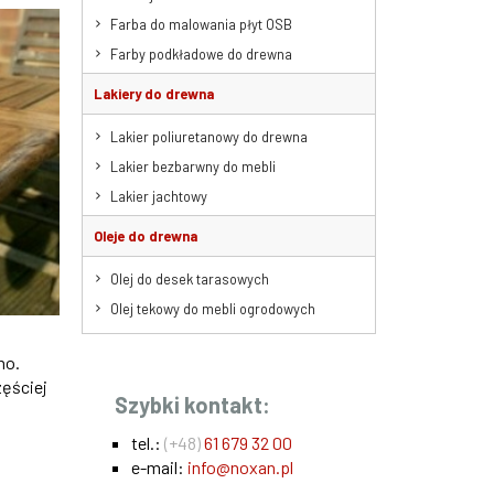
Farba do malowania płyt OSB
Farby podkładowe do drewna
Lakiery do drewna
Lakier poliuretanowy do drewna
Lakier bezbarwny do mebli
Lakier jachtowy
Oleje do drewna
Olej do desek tarasowych
Olej tekowy do mebli ogrodowych
no.
zęściej
Szybki kontakt:
tel.:
(+48)
61 679 32 00
e-mail:
info@noxan.pl