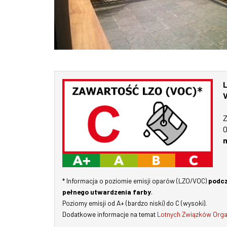
L
Z
O
m
* Informacja o poziomie emisji oparów (LZO/VOC)
podcz
pełnego utwardzenia farby
.
Poziomy emisji od A+ (bardzo niski) do C (wysoki).
Dodatkowe informacje na temat
Lotnych Związków Orga