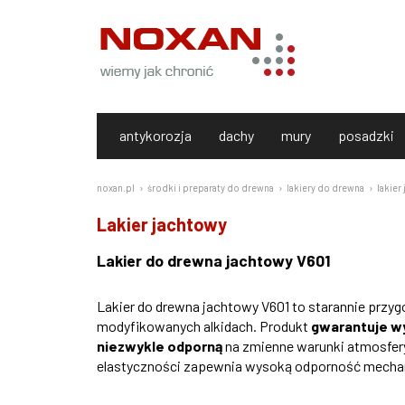
antykorozja
dachy
mury
posadzki
noxan.pl
środki i preparaty do drewna
lakiery do drewna
lakier
Lakier jachtowy
Lakier do drewna jachtowy V601
Lakier do drewna jachtowy V601 to starannie przy
modyfikowanych alkidach. Produkt
gwarantuje w
niezwykle odporną
na zmienne warunki atmosfery
elastyczności zapewnia wysoką odporność mechan