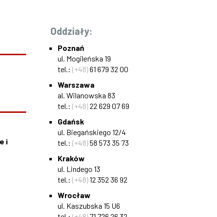
Oddziały:
Poznań
ul. Mogileńska 19
tel.:
(+48)
61 679 32 00
Warszawa
al. Wilanowska 83
tel.:
(+48)
22 629 07 69
Gdańsk
ul. Biegańskiego 12/4
e i
tel.:
(+48)
58 573 35 73
Kraków
ul. Lindego 13
tel.:
(+48)
12 352 36 92
Wrocław
ul. Kaszubska 15 U6
tel.:
(+48)
71 726 26 32