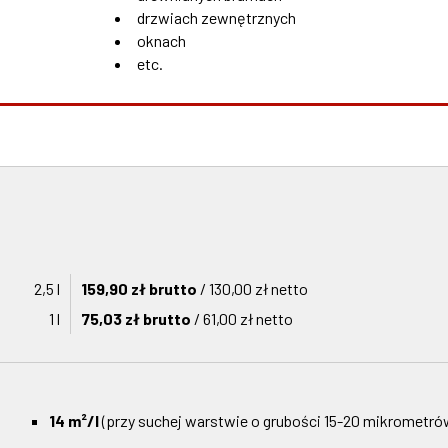
drzwiach zewnętrznych
oknach
etc.
2,5 l
159,90 zł brutto
/ 130,00 zł netto
1 l
75,03 zł brutto
/ 61,00 zł netto
14 m²/l
(przy suchej warstwie o grubości 15-20 mikrometró