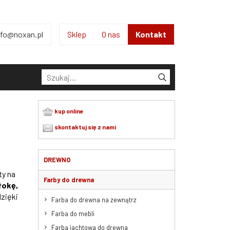
nfo@noxan.pl
Sklep
O nas
Kontakt
Kontakt
kup online
skontaktuj się z nami
DREWNO
ty na
Farby do drewna
łokę,
zięki
Farba do drewna na zewnątrz
.
Farba do mebli
Farba jachtowa do drewna