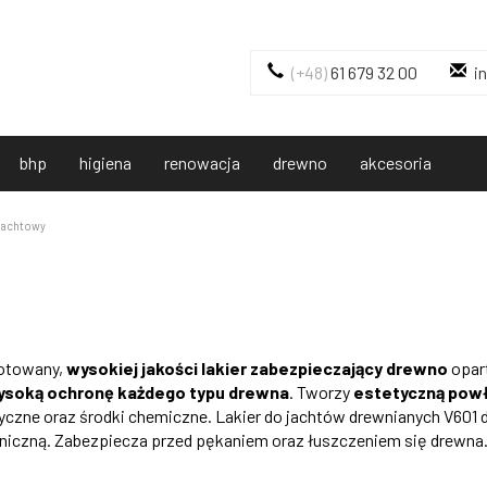
(+48)
61 679 32 00
i
bhp
higiena
renowacja
drewno
akcesoria
 jachtowy
gotowany,
wysokiej jakości lakier zabezpieczający drewno
opar
ysoką ochronę każdego typu drewna
. Tworzy
estetyczną pow
czne oraz środki chemiczne. Lakier do jachtów drewnianych V601 d
iczną. Zabezpiecza przed pękaniem oraz łuszczeniem się drewna