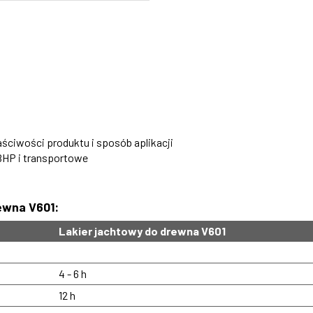
ciwości produktu i sposób aplikacji
BHP i transportowe
ewna V601:
Lakier jachtowy do drewna V601
4 - 6 h
12 h